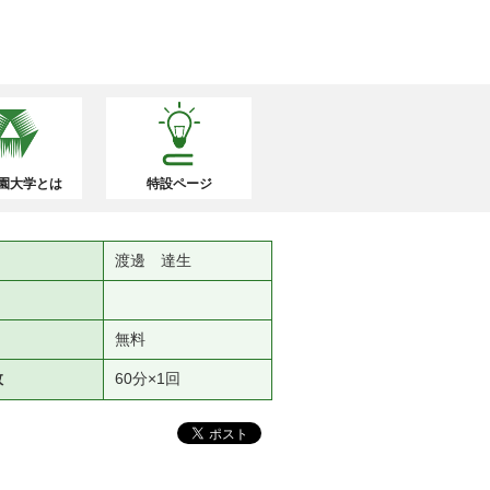
園大学とは
特設ページ
渡邊 達生
）
無料
数
60分×1回