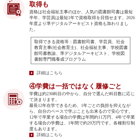
取得も
資格は社会福祉主事のほか、人気の図書館司書は最短
半年、学芸員は最短1年で資格取得を目指せます。2026
年度より準デジタルアーキビスト資格も加わりまし
た。
取得できる資格等：図書館司書、学芸員、社会
教育主事(社会教育士)、社会福祉主事、学校図書
館司書教諭、準デジタルアーキビスト、学校図
書館専門職養成プログラム
詳細はこちら
④学費は一括ではなく履修ごと
学費は約230科目の中から、自分で選んだ科目数に応じ
て決まります。
最長12年在学できるため、1年ごとの負担を抑えなが
ら、自分のペースで学ぶことも出来るので安心です。
12年で卒業する場合の学費は年間約11万円、4年で卒業
する場合の学費は、1年間で約29万円です。各種割引制
度もあります。
詳細はこちら