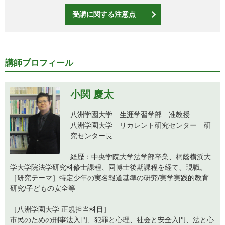
受講に関する注意点
講師プロフィール
小関 慶太
八洲学園大学 生涯学習学部 准教授
八洲学園大学 リカレント研究センター 研
究センター長
経歴：中央学院大学法学部卒業、桐蔭横浜大
学大学院法学研究科修士課程、同博士後期課程を経て、現職。
［研究テーマ］特定少年の実名報道基準の研究/実学実践的教育
研究/子どもの安全等
［八洲学園大学 正規担当科目］
市民のための刑事法入門、犯罪と心理、社会と安全入門、法と心