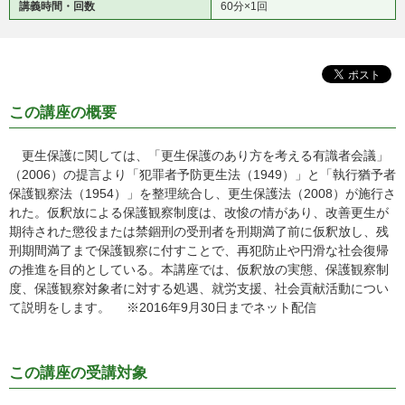
講義時間・回数
60分×1回
この講座の概要
更生保護に関しては、「更生保護のあり方を考える有識者会議」
（2006）の提言より「犯罪者予防更生法（1949）」と「執行猶予者
保護観察法（1954）」を整理統合し、更生保護法（2008）が施行さ
れた。仮釈放による保護観察制度は、改悛の情があり、改善更生が
期待された懲役または禁錮刑の受刑者を刑期満了前に仮釈放し、残
刑期間満了まで保護観察に付すことで、再犯防止や円滑な社会復帰
の推進を目的としている。本講座では、仮釈放の実態、保護観察制
度、保護観察対象者に対する処遇、就労支援、社会貢献活動につい
て説明をします。 ※2016年9月30日までネット配信
この講座の受講対象