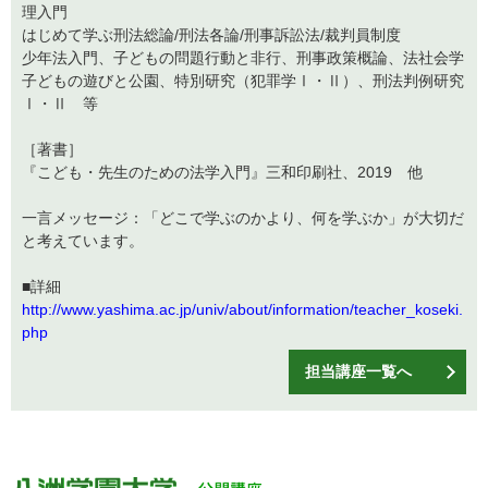
理入門
はじめて学ぶ刑法総論/刑法各論/刑事訴訟法/裁判員制度
少年法入門、子どもの問題行動と非行、刑事政策概論、法社会学
子どもの遊びと公園、特別研究（犯罪学Ⅰ・Ⅱ）、刑法判例研究
Ⅰ・Ⅱ 等
［著書］
『こども・先生のための法学入門』三和印刷社、2019 他
一言メッセージ：「どこで学ぶのかより、何を学ぶか」が大切だ
と考えています。
■詳細
http://www.yashima.ac.jp/univ/about/information/teacher_koseki.
php
担当講座一覧へ