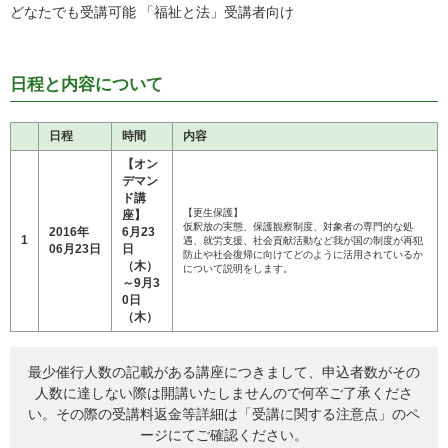
どなたでも受講可能 「福祉と法」受講者向け
日程と内容について
日程
時間
内容
【オン
デマン
ド講
【更生保護】

座】
仮釈放の実態、保護観察制度、対象者の専門的な処
2016年
6月23
1
遇、就労支援、社会貢献活動など我が国の制度が再犯
06月23日
日
防止や社会復帰に向けてどのように活用されているか
（木）
について説明をします。
～9月3
0日
（木）
最少催行人数の記載がある講座につきまして、申込者数がその
人数に達しない際は開講いたしませんので何卒ご了承くださ
い。その際の受講料返金等詳細は「
受講に関する注意点
」のペ
ージにてご確認ください。