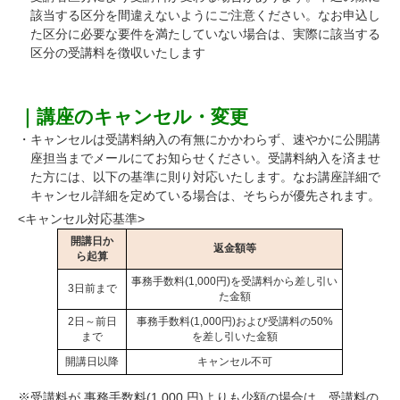
該当する区分を間違えないようにご注意ください。なお申込し
た区分に必要な要件を満たしていない場合は、実際に該当する
区分の受講料を徴収いたします
｜講座のキャンセル・変更
・キャンセルは受講料納入の有無にかかわらず、速やかに公開講
座担当までメールにてお知らせください。受講料納入を済ませ
た方には、以下の基準に則り対応いたします。なお講座詳細で
キャンセル詳細を定めている場合は、そちらが優先されます。
<キャンセル対応基準>
開講日か
返金額等
ら起算
事務手数料(1,000円)を受講料から差し引い
3日前まで
た金額
2日～前日
事務手数料(1,000円)および受講料の50%
まで
を差し引いた金額
開講日以降
キャンセル不可
※受講料が 事務手数料(1,000 円)よりも少額の場合は、受講料の