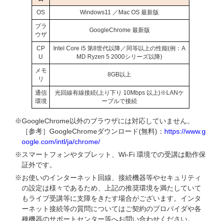
OS
Windows11 ／Mac OS 最新版
ブラ
GoogleChrome 最新版
ウザ
CP
Intel Core i5 第8世代以降／同等以上の性能(例：A
U
MD Ryzen 5 2000シリーズ以降)
メモ
8GB以上
リ
通信
光回線有線接続(上り下り 10Mbps 以上)※LANケ
環境
ーブルで接続
※GoogleChrome以外のブラウザには対応していません。
［参考］GoogleChromeダウンロード(無料)：
https://www.g
oogle.com/intl/ja/chrome/
※スマートフォンやタブレット、Wi-Fi 環境での受講は動作保
証外です。
※お使いのインターネット回線、接続機器等やセキュリティ
の設定は様々であるため、上記の推奨環境を満たしていて
もライブ受講等に支障をきたす場合がございます。インタ
ーネット接続等の質問についてはご契約のプロバイダや各
種機器のサポートセンター等へお問い合わせください。