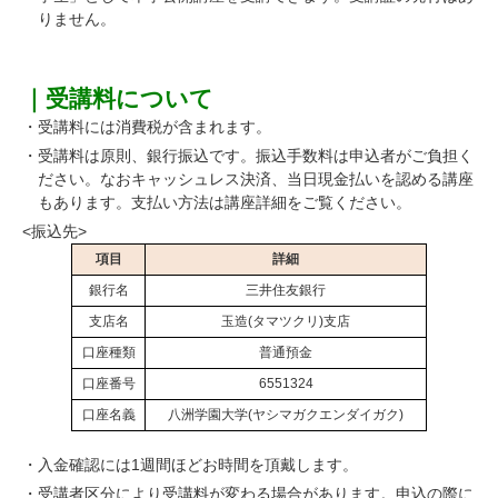
りません。
｜受講料について
・受講料には消費税が含まれます。
・受講料は原則、銀行振込です。振込手数料は申込者がご負担く
ださい。なおキャッシュレス決済、当日現金払いを認める講座
もあります。支払い方法は講座詳細をご覧ください。
<振込先>
項目
詳細
銀行名
三井住友銀行
支店名
玉造(タマツクリ)支店
口座種類
普通預金
口座番号
6551324
口座名義
八洲学園大学(ヤシマガクエンダイガク)
・入金確認には1週間ほどお時間を頂戴します。
・受講者区分により受講料が変わる場合があります。申込の際に