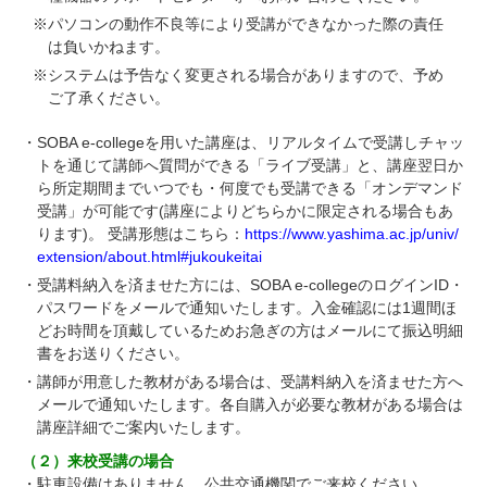
※パソコンの動作不良等により受講ができなかった際の責任
は負いかねます。
※システムは予告なく変更される場合がありますので、予め
ご了承ください。
・SOBA e-collegeを用いた講座は、リアルタイムで受講しチャッ
トを通じて講師へ質問ができる「ライブ受講」と、講座翌日か
ら所定期間までいつでも・何度でも受講できる「オンデマンド
受講」が可能です(講座によりどちらかに限定される場合もあ
ります)。
受講形態はこちら：
https://www.yashima.ac.jp/univ/
extension/about.html#jukoukeitai
・受講料納入を済ませた方には、SOBA e-collegeのログインID・
パスワードをメールで通知いたします。入金確認には1週間ほ
どお時間を頂戴しているためお急ぎの方はメールにて振込明細
書をお送りください。
・講師が用意した教材がある場合は、受講料納入を済ませた方へ
メールで通知いたします。各自購入が必要な教材がある場合は
講座詳細でご案内いたします。
（２）来校受講の場合
・駐車設備はありません。公共交通機関でご来校ください。