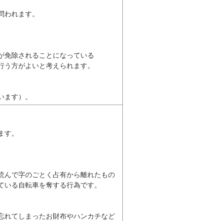
われます。



免除されることになっている

う方がよいと考えられます。

ます）。  
す。

んで字のごとく占有から離れたもの

いる自転車を奪する行為です。

れてしまったお財布やハンカチなど
