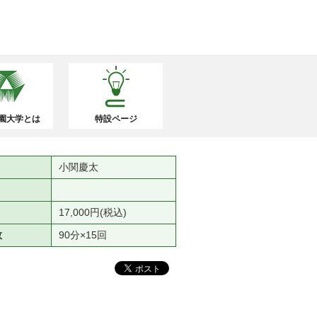
園大学とは
特設ページ
小関慶太
）
17,000円(税込)
数
90分×15回