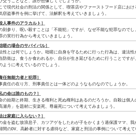
び交うことなど、誰が想像してでしょうか。

こで現代社会の刑法の関係として、喫茶店やファーストフード店における
気窃盗事件を例に挙げて、法解釈を考えていきましょう。 
殺人事件のアラカルト］
の刻参り、呪い殺すことは「不能犯」ですが、なぜ不能な犯罪なのでしょ
罪の実行行為から考えていきましょう。 
咄嗟の場合のサバイバル］
法性とは何でしょうか。咄嗟に自身を守るために行った行為は、違法性が
当防衛は、食うか食われるか、自分が生き延びるために行うことですが、
のように考えているのでしょう。

責任無能力者と犯罪］
事責任の在り方、刑事責任とは一体どのようなものなのでしょうか。 
私の命は誰のもの？］
命の始期と終期、生きる権利と死ぬ権利はあるのだろうか。自殺は個人の
高瀬舟」を題材に安楽死、尊厳死について考えてみましょう。 
法は家庭に入らない？］
の金を盗む放浪息子、カツアゲをしたわが子をかくまう過保護ママ、我が
婦間のDV、高齢者に対する虐待など、家庭と刑法の事例について考えて