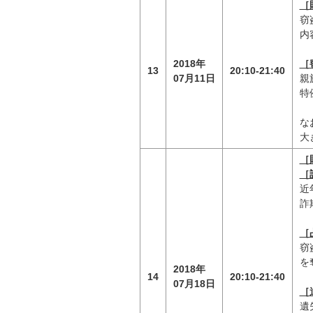
［
窃
内
2018年
［
13
20:10-21:40
07月11日
親
特
な
大
［
［
近
詐
［
窃
を
2018年
14
20:10-21:40
07月18日
［
遺