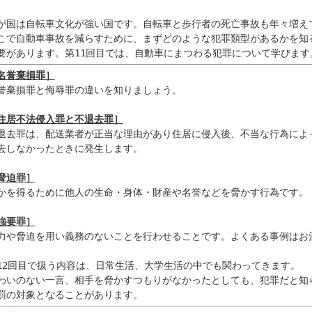
が国は自転車文化が強い国です。自転車と歩行者の死亡事故も年々増えて
こで自動車事故を減らすために、まずどのような犯罪類型があるかを知る
要があります。第11回目では、自動車にまつわる犯罪について学びます
名誉棄損罪］
誉棄損罪と侮辱罪の違いを知りましょう。

住居不法侵入罪と不退去罪］
退去罪は、配送業者が正当な理由があり住居に侵入後、不当な行為によっ
去しなかったときに発生します。

脅迫罪］
かを得るために他人の生命・身体・財産や名誉などを脅かす行為です。

強要罪］
力や脅迫を用い義務のないことを行わせることです。よくある事例はお酒
12回目で扱う内容は、日常生活、大学生活の中でも関わってきます。

わいのない一言、相手を脅かすつもりがなかったとしても、犯罪だと知ら
罰の対象となることがあります。 