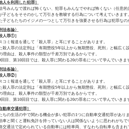
他人を利用した犯罪］
信号みんなで渡れば怖くない、犯罪もみんなでやれば怖くない（任意的共
が子どもをそそのかして万引きを教唆する行為について考えていきます。
た子どもたちのイジメの一つとして万引きを強要させる行為は犯罪なの
刑法各論〉
殺人罪①］
スコミ報道を通して「殺人罪」と耳にすることがあります。

た殺人罪の法定刑は「有期懲役5年以上から無期懲役、死刑」と幅広く設
の理由は、殺人事件の類型が千差万別であるからです。

9回目、第10回目では、殺人罪に関わる20の罪名について学んでいきま
刑法各論〉
殺人罪②］
スコミ報道を通して「殺人罪」と耳にすることがあります。

た殺人罪の法定刑は「有期懲役5年以上から無期懲役、死刑」と幅広く設
の理由は、殺人事件の類型が千差万別であるからです。

9回目、第10回目では、殺人罪に関わる20の罪名について学んでいきま
自動車交通犯罪］
たちの生活の中で関わる機会が多い犯罪の1つに自動車交通犯罪がありま
動車と聞くと運転免許を持っていない人は関係ないように思われがちです
路交通法で定められている自動車には軽車両、すなわち自転車も含まれて