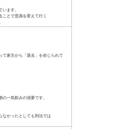
います。

ことで意識を変えて行く

。 
て家主から「退去」を命じられて

の一気飲みの強要です。

なかったとしても刑法では
