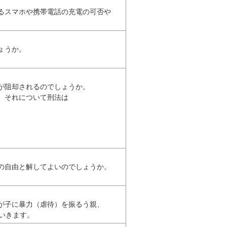
スマホや携帯電話の充電の可否や

うか。

阻却されるのでしょうか。

それについて刑法は

自由と解してよいのでしょうか。

子に暴力（虐待）を振るう親、

いきます。 