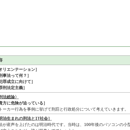
容
オリエンテーション］

刑事法って何？］

犯罪成立に向けて］

罪刑法定主義］
刑法総論〉
貴方に危険が迫っている］
トーカー行為を事例に挙げて刑罰と行政処分について考えていきます。
明治生まれの刑法とIT社会］
法が産声を上げたのは明治時代です。当時は、100年後のパソコンの小型化