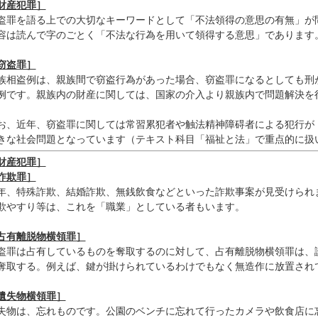
財産犯罪］
盗罪を語る上での大切なキーワードとして「不法領得の意思の有無」が問
容は読んで字のごとく「不法な行為を用いて領得する意思」であります。
窃盗罪］
族相盗例は、親族間で窃盗行為があった場合、窃盗罪になるとしても刑が
例です。親族内の財産に関しては、国家の介入より親族内で問題解決を行
お、近年、窃盗罪に関しては常習累犯者や触法精神障碍者による犯行が

きな社会問題となっています（テキスト科目「福祉と法」で重点的に扱い
財産犯罪］

詐欺罪］
年、特殊詐欺、結婚詐欺、無銭飲食などといった詐欺事案が見受けられま
欺やすり等は、これを「職業」としている者もいます。

占有離脱物横領罪］
盗罪は占有しているものを奪取するのに対して、占有離脱物横領罪は、読
奪取する。例えば、鍵が掛けられているわけでもなく無造作に放置されて
遺失物横領罪］
失物は、忘れものです。公園のベンチに忘れて行ったカメラや飲食店に忘