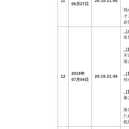
11
20:10-21:40
06月27日
我
そ
必
［
名
［
不
退
2018年
［
12
20:10-21:40
07月04日
何
［
暴
第
た
処