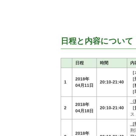
日程と内容について
日程
時間
内
［
2018年
［
1
20:10-21:40
04月11日
［
［
〈
2018年
2
20:10-21:40
［
04月18日
ス
［
刑
2018年