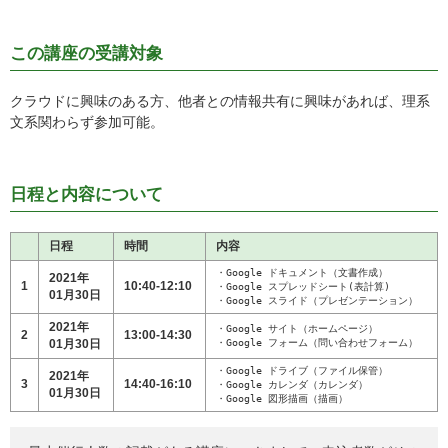
この講座の受講対象
クラウドに興味のある方、他者との情報共有に興味があれば、理系
文系関わらず参加可能。
日程と内容について
日程
時間
内容
・Google ドキュメント（文書作成）

2021年
1
10:40-12:10
・Google スプレッドシート(表計算)

01月30日
・Google スライド（プレゼンテーション）
2021年
・Google サイト（ホームページ）

2
13:00-14:30
01月30日
・Google フォーム（問い合わせフォーム）
・Google ドライブ（ファイル保管）

2021年
3
14:40-16:10
・Google カレンダ（カレンダ）

01月30日
・Google 図形描画（描画）