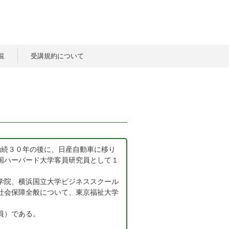
覧
受講規約について
勤続３０年の後に、日産自動車に移り
国ハーバード大学客員研究員として１
学院、横浜国立大学ビジネススクール
社会保障全般について、東京福祉大学
員）である。