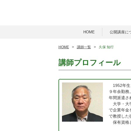
HOME
公開講座に
HOME
講師一覧
久保 知行
講師プロフィール 
1952年
９年余勤務
年間派遣さ
大学・大学
で企業年金
で教授した
保有資格と