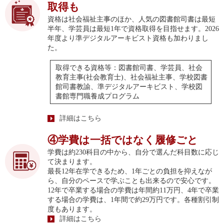
取得も
資格は社会福祉主事のほか、人気の図書館司書は最短
半年、学芸員は最短1年で資格取得を目指せます。2026
年度より準デジタルアーキビスト資格も加わりまし
た。
取得できる資格等：図書館司書、学芸員、社会
教育主事(社会教育士)、社会福祉主事、学校図書
館司書教諭、準デジタルアーキビスト、学校図
書館専門職養成プログラム
詳細はこちら
④学費は一括ではなく履修ごと
学費は約230科目の中から、自分で選んだ科目数に応じ
て決まります。
最長12年在学できるため、1年ごとの負担を抑えなが
ら、自分のペースで学ぶことも出来るので安心です。
12年で卒業する場合の学費は年間約11万円、4年で卒業
する場合の学費は、1年間で約29万円です。各種割引制
度もあります。
詳細はこちら