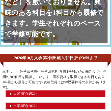
など）を敷いておりません。興
味のある科目を1科目から履修で
きます。学生それぞれのペース
で学修可能です。
2026年10月入学 第2回出願 8月9日(日)23:59まで
本学は、生涯学習学部生涯学習学科1学部1学科のみの単科制で、年
間約200科目を開講しています。国家資格を取得できる科目もあり、
1科目から履修が可能です(資格取得には学歴要件等の条件がありま
す)。
出願期間(2026)
出願期間(2027)