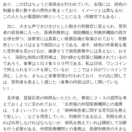
あり、この日はちょうど発表会が行われていた。会場には、紺色の
制服を着た数十名の男性が集まっており、イメージとは異なるが、
この人たちが看護師の卵ということになる（刑務官でもある）。
次に、大きな声できびきびとした動きの刑務官に迎えられ、受刑
者の収容棟に入った。医療刑務所は、病院機能と刑務所機能の両方
を併せ持つ。診察室には真新しい医療設備が装備されており、刑務
所というよりはまるで病院のようである。途中、緑色の作業着を着
た受刑者を見かけるが、健康そうで病気療養中には見えない。おそ
らく、深刻な病気の受刑者は、別の静かな部屋に隔離されているの
であろう。食事は１日３食５００円である。私は日頃、ワンコイン
で抑えられるランチを探しているが、ここでは１日がワンコインで
済む。しかも、きちんと栄養管理が行われており、その点に関して
は、受刑者を羨ましく感じた（食事の内容は詳しく聞いていな
い）。
見学後、質疑応答の時間をいただいた。事前に２～３の質問を考
えておくように言われており、「出所後の外部医療機関との連携
は、うまくいっているか？」と「精神病患者に関する苦労話を教え
て欲しい。」などを用意していた。刑務所である以上、刑期を終え
れば出所しなければならないが、病気を抱えていれば継続して治療
を行う必要がある。外部医療機関との連携は、医療刑務所の大きな