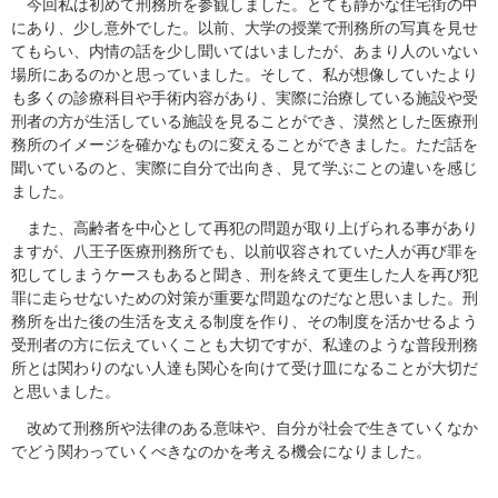
今回私は初めて刑務所を参観しました。とても静かな住宅街の中
にあり、少し意外でした。以前、大学の授業で刑務所の写真を見せ
てもらい、内情の話を少し聞いてはいましたが、あまり人のいない
場所にあるのかと思っていました。そして、私が想像していたより
も多くの診療科目や手術内容があり、実際に治療している施設や受
刑者の方が生活している施設を見ることができ、漠然とした医療刑
務所のイメージを確かなものに変えることができました。ただ話を
聞いているのと、実際に自分で出向き、見て学ぶことの違いを感じ
ました。
また、高齢者を中心として再犯の問題が取り上げられる事があり
ますが、八王子医療刑務所でも、以前収容されていた人が再び罪を
犯してしまうケースもあると聞き、刑を終えて更生した人を再び犯
罪に走らせないための対策が重要な問題なのだなと思いました。刑
務所を出た後の生活を支える制度を作り、その制度を活かせるよう
受刑者の方に伝えていくことも大切ですが、私達のような普段刑務
所とは関わりのない人達も関心を向けて受け皿になることが大切だ
と思いました。
改めて刑務所や法律のある意味や、自分が社会で生きていくなか
でどう関わっていくべきなのかを考える機会になりました。