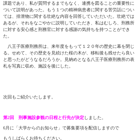
課題であり、私が質問するまでもなく、連携を図ることの重要性に
ついて説明があった。もう１つの精神病患者に関する苦労話につい
ては、排泄物に関する壮絶な内容を回答していただいた。壮絶では
あるが、それをなごやかに説明していただき、私はむしろ、刑務所
に対する安心感と刑務官に対する感謝の気持ちを持つことができ
た。
八王子医療刑務所は、来年度をもって１２０年の歴史に幕を閉じ
る。せめて、その歴史を見続けた桜の木が、移転後も残せたら良い
と思ったがどうなるだろうか。見納めとなる八王子医療刑務所の表
札を写真に収め、施設を後にした。
次回もご紹介いたします。
第2回 刑事施設参観の日程と行先が決定
しました。
6月に「大学からのお知らせ」で募集要項を配信しますので
もうしばらくお待ちください。