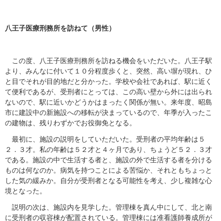
八王子医療刑務所を訪ねて（男性）
この度、八王子医療刑務所を訪ねる機会をいただいた。八王子駅
より、みんなに付いて１０分程度歩くと、突然、高い塀が現れ、ひ
と目でそれが目的地だと分かった。学校や会社であれば、駅に近く
て便利であるが、受刑者にとっては、この高い壁から外には出られ
ないので、駅に近いかどうかはまったく関係が無い。来年度、昭島
市に建設中の新施設への移転が決まっているので、年季が入ったこ
の建物は、残りわずかでお役御免となる。
最初に、施設の説明をしていただいた。受刑者の平均年齢は５
２．３才。私の年齢は５２才と４ヶ月であり、ちょうど５２．３才
である。施設の中で生活する者と、施設の外で生活する者を分ける
ものは何なのか。病気を持つことによる苦悩か、それともちょっと
した気の緩みか。自分が受刑者となる可能性を考え、少し複雑な心
境となった。
説明の次は、施設内を見学した。管理棟を真ん中にして、北と南
に受刑者の収容棟が配置されている。管理棟には准看護師養成所が