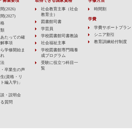
・募集要項
取得できる国家資格
学修方法
(2026)
社会教育主事（社会
時間割
教育士）
(2027)
学費
図書館司書
資格
学費サポートプラン
学芸員
書類
シニア割引
学校図書館司書教諭
にあたっての確
教育訓練給付制度
了解事項
社会福祉主事
から学修開始ま
学校図書館専門職養
流れ
成プログラム
方法
受験に役立つ科目一
覧
生・卒業生の声
生(資格・リ
ト編入学)」
相談・説明会
ある質問