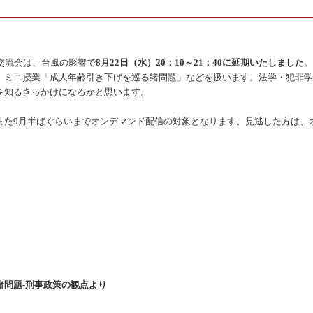
交流会は、台風の影響で
8月22日（水）20：10～21：40に延期いたしました
。
、ミニ授業「成人年齢引き下げを巡る諸問題」などを扱います。法学・犯罪学
を知るきっかけになるかと思います。
また9月半ばぐらいまでオンデマンド配信の対象となります。見逃した方は、
諸問題-刑事政策の観点より