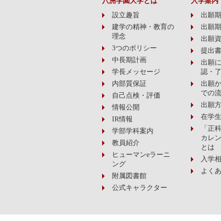
八洲学園大学とは
入学案内
設立趣旨
出願期間
建学の精神・教育の
出願期間
理念
出願
3つのポリシー
提出
中長期計画
出願
学長メッセージ
認・
内部質保証
出願
での
自己点検・評価
出願
情報公開
在学
IR情報
「正科
学部学科案内
カレン
教員紹介
とは
ヒューマンeラーニ
入学
ング
よく
附属図書館
公式キャラクター