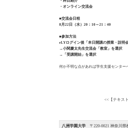
・科目紹介
・オンライン交流会
■交流会日程
8
月22日（水）20：10～21：
40
■参加方法
eLY
ログイン後「本日開講の授業・説明
→小関慶太先生交流会「教室」を選択
→「受講開始」を選択
何か不明な点があれば学生支援センター
<<【テキス
八洲学園大学
〒220-0021 神奈