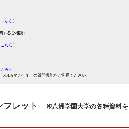
は
こちら
）
関するご相談）
は
こちら
）
は
こちら
）
「SOBAマナベル」の質問機能をご利用ください。
パンフレット
※八洲学園大学の各種資料を
。