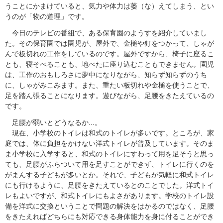
うことにかまけていると、気力や体力は萎（な）えてしまう、とい
うのが「物の道理」です。
今日のテレビの番組で、ある保育園のようすを紹介していまし
た。その保育園では園児が、屋外で、金槌や釘をつかって、しゃが
んで板切れの工作をしているのです。屋外ですから、椅子に座るこ
とも、寝そべることも、地べたに座り込むこともできません。園児
は、工作のおもしろさに夢中になりながら、知らず知らずのうち
に、しゃがみこみます。また、重たい板切れや金槌を使うことで、
足を踏ん張ることになります。遊びながら、足腰をきたえているの
です。
足腰が弱いとどうなるか...。
現在、小学校のトイレは和式のトイレが多いです。ところが、家
庭では、体に負担をかけない洋式トイレが普及しています。そのま
ま小学校に入学すると、和式のトイレにすわって用を足そうと思っ
ても、足腰がふらついて用を足すことができず、トイレに行くのを
がまんする子どもが多いとか。それで、子どもが気軽に和式トイレ
にも行けるように、足腰をきたえているとのことでした。洋式トイ
レもよいですが、和式トイレにもよさがあります。学校のトイレ設
備を洋式に交換ということで問題の解決をはかるのではなく、足腰
をきたえればどちらにも対応できる身体能力を身に付ることができ