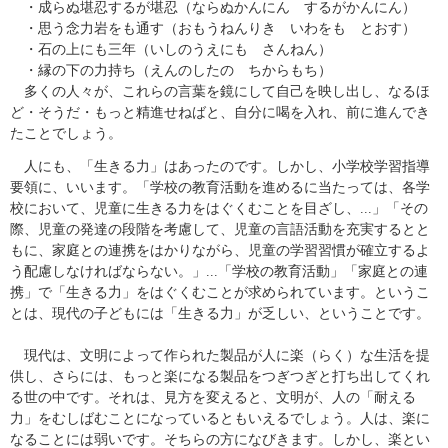
・成らぬ堪忍するが堪忍（ならぬかんにん するがかんにん）
・思う念力岩をも通す（おもうねんりき いわをも とおす）
・石の上にも三年（いしのうえにも さんねん）
・縁の下の力持ち（えんのしたの ちからもち）
多くの人々が、これらの言葉を鏡にして自己を映し出し、なるほ
ど・そうだ・もっと精進せねばと、自分に喝を入れ、前に進んでき
たことでしょう。
人にも、「生きる力」はあったのです。しかし、小学校学習指導
要領に、いいます。「学校の教育活動を進めるに当たっては、各学
校において、児童に生きる力をはぐくむことを目ざし、...」「その
際、児童の発達の段階を考慮して、児童の言語活動を充実するとと
もに、家庭との連携をはかりながら、児童の学習習慣が確立するよ
う配慮しなければならない。」...「学校の教育活動」「家庭との連
携」で「生きる力」をはぐくむことが求められています。というこ
とは、現代の子どもには「生きる力」が乏しい、ということです。
現代は、文明によって作られた製品が人に楽（らく）な生活を提
供し、さらには、もっと楽になる製品をつぎつぎと打ち出してくれ
る世の中です。それは、見方を変えると、文明が、人の「耐える
力」をむしばむことになっているともいえるでしょう。人は、楽に
なることには弱いです。そちらの方になびきます。しかし、楽とい