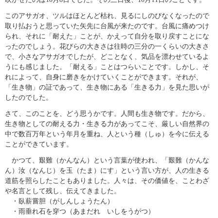
このアサガオ、ツルはほとんど枯れ、見るにしのびなくなったので
取り払おうと思っていた矢先に台風が来たのです。台風に痛めつけ
られ、それに「耐えた」ことが、かえって自分を取り戻すことにな
ったのでしょう。花びらの大きさは往時の三分の一くらいの大きさ
で、小さなアサガオでしたが、どことなく、気品を漂わせているよ
うにも感じました。「耐える」ことはつらいことです。しかし、そ
れによって、自身に磨きをかけていくことができます。それが、
「生き物」の証であって、生き物にある「生きる力」を見た思いが
したのでした。
さて、このことを、どう思うかです。人間も生き物です。だから、
生き物としての耐える力・生きる力があってこそ、厳しい自然界の
中で数百万年という年月を重ね、人という種（しゅ）を今に伝える
ことができています。
かつて、艱難（かんなん）という言葉が使われ、「艱難（かんな
ん）汝（なんじ）を玉（たま）にす」という言い方が、人の生きる
道筋を照らしたこともありました。人々は、その価値を、ことわざ
や名言として残し、伝えてきました。
・臥薪嘗胆（がしんしょうたん）
・雨垂れ石を穿つ（あまだれ いしをうがつ）