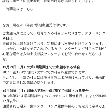
課題レポートの提出時期、授業日時等が掲載されています。
・時間割表はこちら
なお、現在2014年第3学期出願受付中です。
ご出願時期によって、履修できる科目が異なります。スクーリング
科目は
履修者数上限を設けており、定員に達し次第受付終了となります。
これからご出願を予定されている方で、スクーリング科目の定員が
心配な場合は入学支援相談センターまでお問い合わせくださいま
せ。
■9月29日（月）の第4回期間までに出願される場合
2014年第3・4学期開講のすべての科目を履修できます。
※ただし、一部の科目には履修者数上限が設けられており、先着順
で定員に達し次第締め切られます。
■9月29日（月）以降の第5回～6回期間で出願される場合
2014年第3・4 学期開講のすべてのテキスト履修科目、および2014年
12月以降に
開講される週末・集中スクーリング履修科目のうち定員に余裕があ