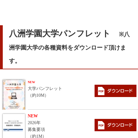
八洲学園大学パンフレット
※八
洲学園大学の各種資料をダウンロード頂けま
す。
NEW
大学パンフレット
（約10M）
NEW
2026年
募集要項
（約1M）