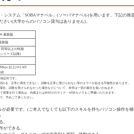
グ・システム「SOBAマナベル」(ソーバマナベル)を用います。下記の推
ださい(大学からのパソコン貸与はありません)。
 OS 最新版
e 最新版
代以降／同等以上の性能
000シリーズ以降)
bps 以上)※LAN
接続
動作保証外です。
音声が途切れる、正常に再生できない、試験を正常に受けられない等のエラーが起きる可能性があります。
場合、試験を受けられなかった場合などについて、本学は一切の責任を負いかねます。
用いて授業を行う場合は、内蔵または外付けのマイク・WEBカメラもご準備いただきます。
で、予めご了承ください。
キルが必要です。(ご本人でなくても以下のスキルを持ちパソコン操作を補
)
る。
作ができる。