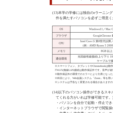
(13)本学の学修には独自のeラーニン
件を満たすパソコンを必ずご用意く
OS
Windows11／Mac
ブラウザ
GoogleChrom
Intel Core i5 第8世
CPU
(例：AMD Ryzen 5 2
メモリ
8GB 以上
光回線有線接続(上り下り 10M
通信環境
ケーブルで
※スマートフォン、タブレットやChromebookは
※Wi-Fi(無線LAN)接続は動作保証外です。
※動作保証外の環境でのエラーにより欠席になった
※科目により、Web会議システム「Zoom」等を
※システムは予告なく変更される場合がありますの
(14)以下のパソコン操作ができるス
てくれる方がいれば学修可能です。
・パソコンを自分で起動・停止でき
・インターネットブラウザで閲覧操