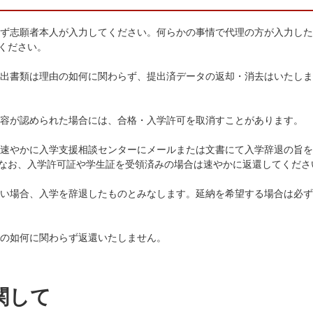
は必ず志願者本人が入力してください。何らかの事情で代理の方が入力し
ください。
、提出書類は理由の如何に関わらず、提出済データの返却・消去はいたし
の内容が認められた場合には、合格・入学許可を取消すことがあります。
は、速やかに入学支援相談センターにメールまたは文書にて入学辞退の旨
なお、入学許可証や学生証を受領済みの場合は速やかに返還してくださ
しない場合、入学を辞退したものとみなします。延納を希望する場合は必
由の如何に関わらず返還いたしません。
関して