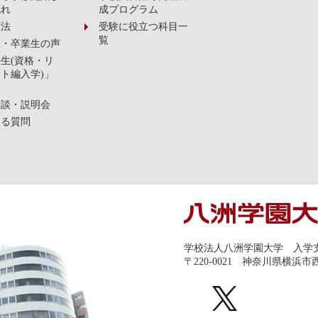
流れ
成プログラム
方法
受験に役立つ科目一
覧
生・卒業生の声
生(資格・リ
ト編入学)」
相談・説明会
ある質問
学校法人八洲学園大学 入学
〒220-0021 神奈川県横浜