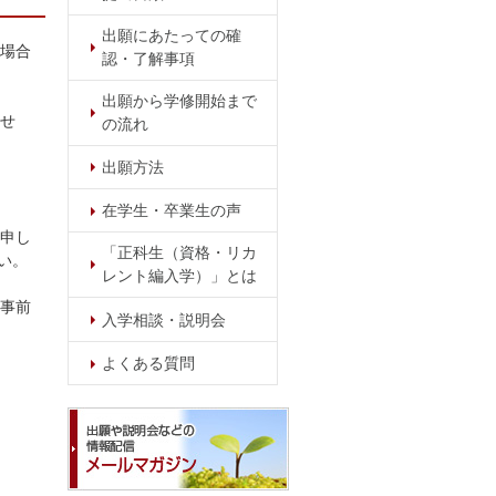
出願にあたっての確
た場合
認・了解事項
出願から学修開始まで
ませ
の流れ
出願方法
在学生・卒業生の声
を申し
「正科生（資格・リカ
い。
レント編入学）」とは
ず事前
入学相談・説明会
よくある質問