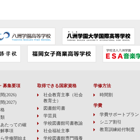
・募集要項
取得できる国家資格
学修方法
(2026)
社会教育主事（社会
時間割
教育士）
(2027)
学費
図書館司書
資格
学費サポートプラン
学芸員
書類
シニア割引
学校図書館司書教諭
にあたっての確
教育訓練給付制度
了解事項
社会福祉主事
から学修開始ま
学校図書館専門職養