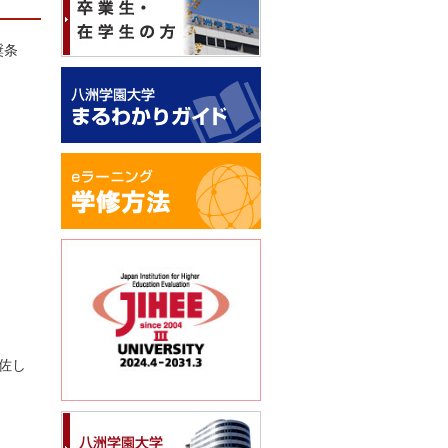
奨条
佐し