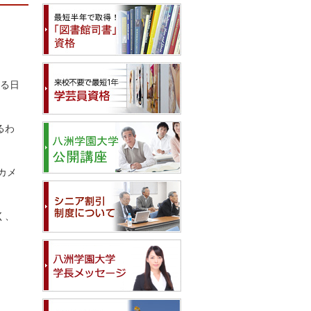
する日
るわ
カメ
く、