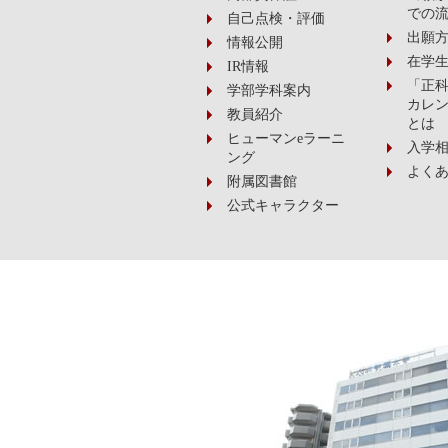
での
自己点検・評価
出願
情報公開
在学
IR情報
「正科
学部学科案内
カレン
教員紹介
とは
ヒューマンeラーニ
入学
ング
よく
附属図書館
公式キャラクター