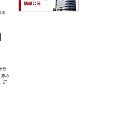
印刷
相
教育
に努め
。詳