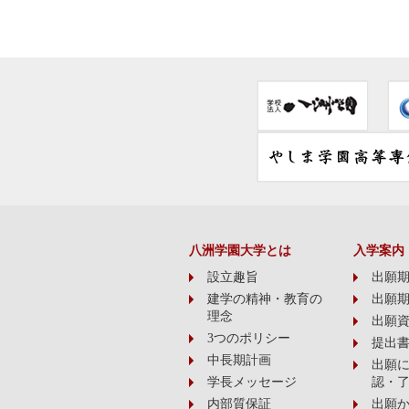
八洲学園大学とは
入学案内
設立趣旨
出願期間
建学の精神・教育の
出願期間
理念
出願
3つのポリシー
提出
中長期計画
出願
学長メッセージ
認・
内部質保証
出願