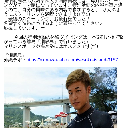
通信制高校の八洲学園大学国際高校では、毎月のスクーリ
ングがテーマ制になっています。特別活動の内容が毎月違
うので、自分の興味のある内容で参加すると、Tさんのよ
うにスクーリングを満喫できますよ(≧▽≦)
最後のスクーリング、お疲れ様でした！
希望する進路につけるように頑張ってください♪
応援していますよー！
今回の特別活動の体験ダイビングは、本部町と橋で繋
がっている離島『瀬底島』で行いました♪
マリンスポーツや海水浴にはオススメです(^^)
『瀬底島』
沖縄ラボ：
https://okinawa-labo.com/sesoko-island-3157