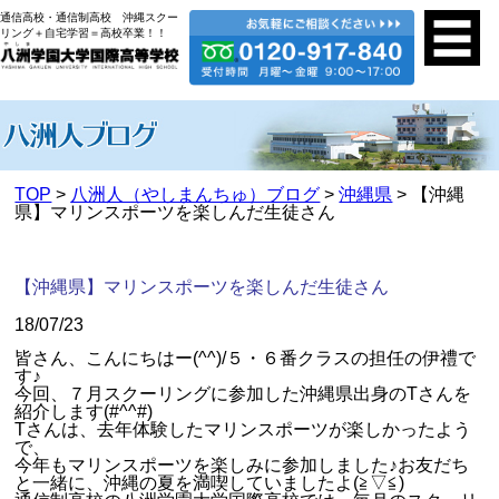
通信高校・通信制高校 沖縄スクー
リング＋自宅学習＝高校卒業！！
TOP
>
八洲人（やしまんちゅ）ブログ
>
沖縄県
> 【沖縄
県】マリンスポーツを楽しんだ生徒さん
【沖縄県】マリンスポーツを楽しんだ生徒さん
18/07/23
皆さん、こんにちはー(^^)/５・６番クラスの担任の伊禮で
す♪
今回、７月スクーリングに参加した沖縄県出身のTさんを
紹介します(#^^#)
Tさんは、去年体験したマリンスポーツが楽しかったよう
で、
今年もマリンスポーツを楽しみに参加しました♪お友だち
と一緒に、沖縄の夏を満喫していましたよ(≧▽≦)