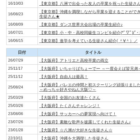
16/10/03
【東京都】八洲で出会った友人の卒業を祝った生徒さん
【東京都】沖縄を満喫しながら卒業を迎えることがで
16/08/23
生徒さん★
16/08/09
【東京都】ダンス世界大会出場の卒業生紹介♪
16/07/21
【東京都】小・中・高校同級生コンビを紹介(*ﾟ▽ﾟ)/ﾟ･:
16/06/15
【東京都】進学を考えている生徒さん紹介( ＾∀＾）／
日付
タイトル
26/07/29
【大阪府】アトリエと高校卒業の両立
25/11/17
【大阪府】いちゃりばちょーでー ～一度会えば皆兄弟
25/11/12
【大阪府】自由人は最高！
【大阪府】バレエの仲間と初スクーリング頑張りまし
25/08/24
～めっちゃ好きやねん大阪♡～
25/03/29
【大阪府】全国のお友達たくさん
25/03/26
【大阪府】たくさんチャレンジ！
23/08/06
【大阪府】サッカーへの夢実現へ向けて！
23/07/26
【大阪府】素敵な歌声を披露してくれた生徒さん♪
23/01/28
【大阪府】☆八洲が大好きな生徒さん☆
22/10/11
【大阪府】沖縄を大満喫した生徒さん