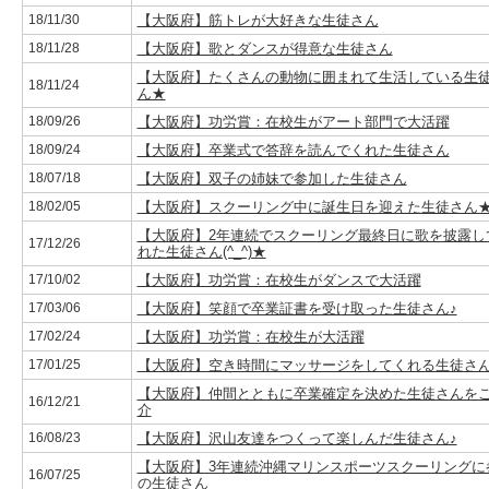
18/11/30
【大阪府】筋トレが大好きな生徒さん
18/11/28
【大阪府】歌とダンスが得意な生徒さん
【大阪府】たくさんの動物に囲まれて生活している生
18/11/24
ん★
18/09/26
【大阪府】功労賞：在校生がアート部門で大活躍
18/09/24
【大阪府】卒業式で答辞を読んでくれた生徒さん
18/07/18
【大阪府】双子の姉妹で参加した生徒さん
18/02/05
【大阪府】スクーリング中に誕生日を迎えた生徒さん
【大阪府】2年連続でスクーリング最終日に歌を披露し
17/12/26
れた生徒さん(^_^)★
17/10/02
【大阪府】功労賞：在校生がダンスで大活躍
17/03/06
【大阪府】笑顔で卒業証書を受け取った生徒さん♪
17/02/24
【大阪府】功労賞：在校生が大活躍
17/01/25
【大阪府】空き時間にマッサージをしてくれる生徒さ
【大阪府】仲間とともに卒業確定を決めた生徒さんを
16/12/21
介
16/08/23
【大阪府】沢山友達をつくって楽しんだ生徒さん♪
【大阪府】3年連続沖縄マリンスポーツスクーリングに
16/07/25
の生徒さん