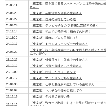
【東京都】空を支えるる人へ✈ ～バレエ復帰を決めた
25/08/11
さん～
25/06/29
【東京都】芸能活動を頑張る生徒さん
25/06/27
【東京都】自分の目指している道
25/01/24
【東京都】テレビっ子なので 将来は芸能界で働く！
24/12/14
【東京都】初めての飛行機！初めての沖縄！
24/11/20
【東京都】服飾のプロを目指して‼
24/10/17
【東京都】トランスジェンダーの生徒さん
【東京都】祝！高校在学中にバレエ団入団を叶えた生
24/08/22
んをご紹介♪
23/10/27
【東京都】俳優目指して前進中の生徒さん
23/10/12
【東京都】投資が趣味という生徒さん
23/10/09
【東京都】頑張ったウォーキング
23/09/12
【東京都】マルチリンガルな生徒さん
23/01/30
【東京都】仕事と勉強を両立している生徒さん
23/01/07
【東京都】マルチな俳優を目指して☆
22/12/19
【東京都】学校周辺満喫の旅
【東京都】Wカップ出場に向けて世界に羽ばたく生徒
22/12/15