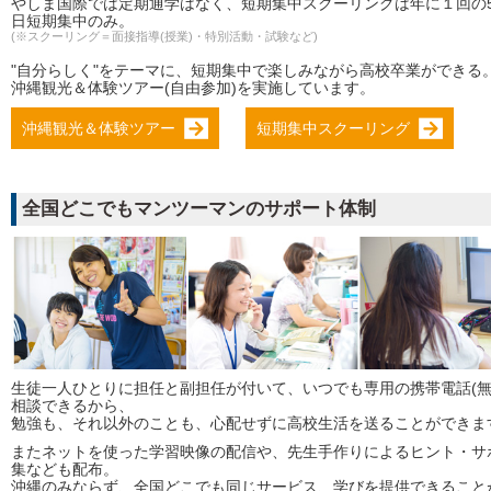
やしま国際では定期通学はなく、短期集中スクーリングは年に１回の5
日短期集中のみ。
(※スクーリング＝面接指導(授業)・特別活動・試験など)
"自分らしく"をテーマに、短期集中で楽しみながら高校卒業ができる
沖縄観光＆体験ツアー(自由参加)を実施しています。
沖縄観光＆体験ツアー
短期集中スクーリング
全国どこでもマンツーマンのサポート体制
生徒一人ひとりに担任と副担任が付いて、いつでも専用の携帯電話(無
相談できるから、
勉強も、それ以外のことも、心配せずに高校生活を送ることができま
またネットを使った学習映像の配信や、先生手作りによるヒント・サ
集なども配布。
沖縄のみならず、全国どこでも同じサービス、学びを提供できること