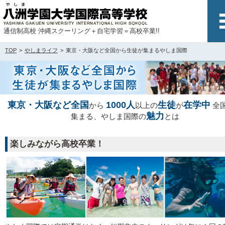
通信制高校 沖縄スクーリング＋自宅学習＝高校卒業!!
TOP
やしまライフ
東京・大阪など全国から生徒が集まるやしま国際
東京・大阪など全国
1000人
生徒
在学中
から
以上の
が
全
魅力
集まる、やしま国際の
とは
楽しみながら高校卒業！