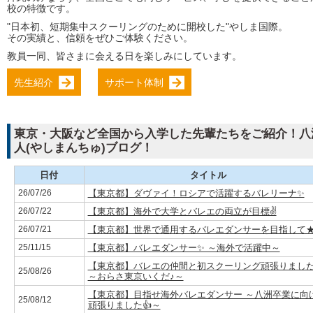
校の特徴です。
"日本初、短期集中スクーリングのために開校した"やしま国際。
その実績と、信頼をぜひご体験ください。
教員一同、皆さまに会える日を楽しみにしています。
先生紹介
サポート体制
東京・大阪など全国から入学した先輩たちをご紹介！
八
人(やしまんちゅ)ブログ！
日付
タイトル
26/07/26
【東京都】ダヴァイ！ロシアで活躍するバレリーナ✨
26/07/22
【東京都】海外で大学とバレエの両立が目標✌
26/07/21
【東京都】世界で通用するバレエダンサーを目指して
25/11/15
【東京都】バレエダンサー✨ ～海外で活躍中～
【東京都】バレエの仲間と初スクーリング頑張りまし
25/08/26
～おらさ東京いくだ♪～
【東京都】目指せ海外バレエダンサー ～八洲卒業に向
25/08/12
頑張りました👍～