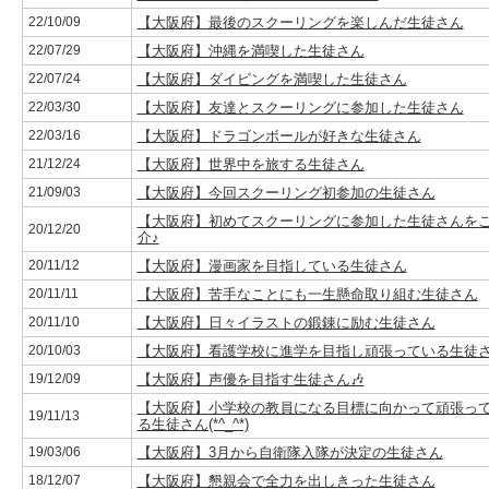
22/10/09
【大阪府】最後のスクーリングを楽しんだ生徒さん
22/07/29
【大阪府】沖縄を満喫した生徒さん
22/07/24
【大阪府】ダイビングを満喫した生徒さん
22/03/30
【大阪府】友達とスクーリングに参加した生徒さん
22/03/16
【大阪府】ドラゴンボールが好きな生徒さん
21/12/24
【大阪府】世界中を旅する生徒さん
21/09/03
【大阪府】今回スクーリング初参加の生徒さん
【大阪府】初めてスクーリングに参加した生徒さんを
20/12/20
介♪
20/11/12
【大阪府】漫画家を目指している生徒さん
20/11/11
【大阪府】苦手なことにも一生懸命取り組む生徒さん
20/11/10
【大阪府】日々イラストの鍛錬に励む生徒さん
20/10/03
【大阪府】看護学校に進学を目指し頑張っている生徒
19/12/09
【大阪府】声優を目指す生徒さん🎶
【大阪府】小学校の教員になる目標に向かって頑張っ
19/11/13
る生徒さん(*^_^*)
19/03/06
【大阪府】3月から自衛隊入隊が決定の生徒さん
18/12/07
【大阪府】懇親会で全力を出しきった生徒さん