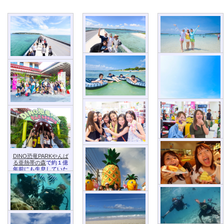
エメラルドビーチの海
本島と古宇利島を結ぶ
絶景に、思わずテンシ
水浴は、女子に大人気
１,９６０ｍの「古宇利
ョンが上がります
大橋」
波に揺られていると、
時間も忘れてしまいま
ここは沖縄県で有名な
す
お土産品店「御菓子御
殿」です
御菓子御殿
の詳細はこ
バラエティに富んだ沖
最高の青空と青い海。
DINO恐竜PARKやんば
ちら
縄のお菓子が並んでお
エメラルドビーチ
の詳
る亜熱帯の森
で約１億
り、試食も充実！
細はこちら
年前にも生息していた
ヒカゲヘゴの原生林に
約１００体の恐竜がい
ます
古宇利オーシャンタワ
ー
での買い物。試食も
充実