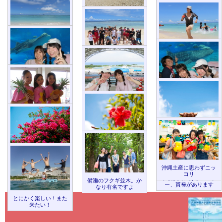
気分は魚。美しいサン
ゴ礁にウットリ
ご存知
名護パイナップ
世界でも有数の、ダイ
ルパーク
。名護に来た
砂浜は白くて、波も穏
ビングスポット
ら、一度はおいで♪
やかです
地平線まで見えますよ
ー
子供でなくても、テン
大自然に囲まれて、み
ション上がります
んな仲良し
世界初＆世界一に出逢
える
沖縄美ら海水族館
ジンベイザメの迫力
ところ変わって
オキち
に、びっくりしますよ
ゃん劇場
かわいいイル
カが待ってます
立派なパイナップルに
女子もご満悦
南国といえば…ハイビ
スカス
ブーゲンビリアも綺麗
ですよー
沖縄土産に思わずニッ
コリ
学校校門にあるシーサ
備瀬のフクギ並木。か
ー、貫禄があります
なり有名ですよ
とにかく楽しい！また
来たい！