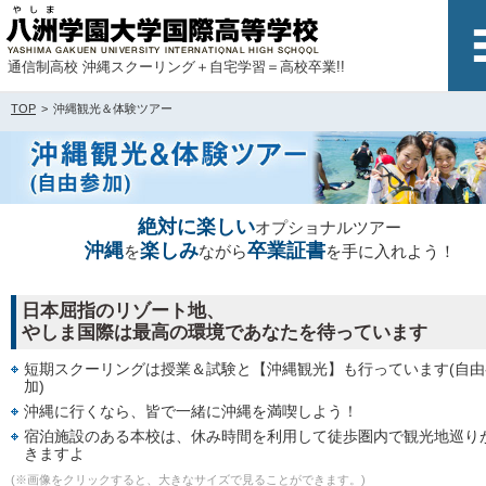
通信制高校 沖縄スクーリング＋自宅学習＝高校卒業!!
TOP
沖縄観光＆体験ツアー
絶対に楽しい
オプショナルツアー
沖縄
楽しみ
卒業証書
を
ながら
を手に入れよう！
日本屈指のリゾート地、
やしま国際は最高の環境であなたを待っています
短期スクーリングは授業＆試験と【沖縄観光】も行っています(自由
加)
沖縄に行くなら、皆で一緒に沖縄を満喫しよう！
宿泊施設のある本校は、休み時間を利用して徒歩圏内で観光地巡り
きますよ
(※画像をクリックすると、大きなサイズで見ることができます。)