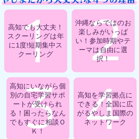
沖縄ならではの
お
高知でも大丈夫！
楽しみが
いっぱ
スクーリングは年
い！
参加時期やテ
に1度!
短期集中ス
ーマは
自由に選
クーリング
択！
高知にいながら
個
別の自宅学習
サポ
高知を
学習拠点に
ートが受けられ
できる！
全国に広
る！
困ったらなん
がるやしま国際の
でも
すぐに相談Ｏ
ネットワーク
Ｋ！