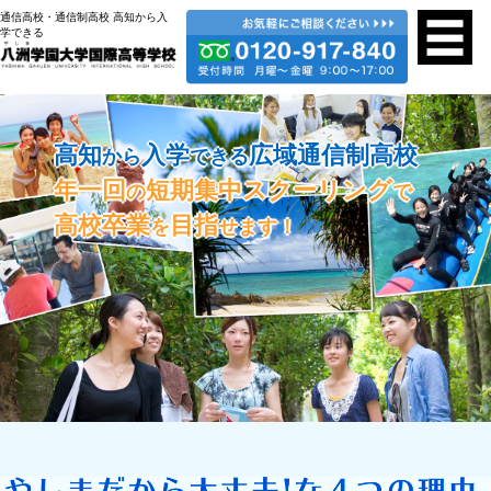
通信高校・通信制高校 高知から入
学できる
高知
入学
広域通信制高校
から
できる
年一回
短期集中スクーリング
の
で
高校卒業
目指
を
せます！