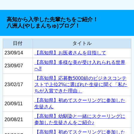
高知から入学した先輩たちをご紹介！
八洲人(やしまんちゅ)ブログ！
日付
タイトル
23/09/14
【高知県】お医者さんを目指して
【高知県】多様な美が受け入れられる世界
23/09/07
へ‼
【高知県】応募数5000組のビジネスコンテ
23/02/17
ストで上位2%に選ばれた生徒に聞く「私た
ちが入賞できた理由」
【高知県】初めてスクーリングに参加した
20/09/11
生徒さん
【高知県】幼馴染と一緒にスクーリングに
20/08/21
参加した生徒さんをご紹介♪
【高知県】初めてスクーリングに参加した