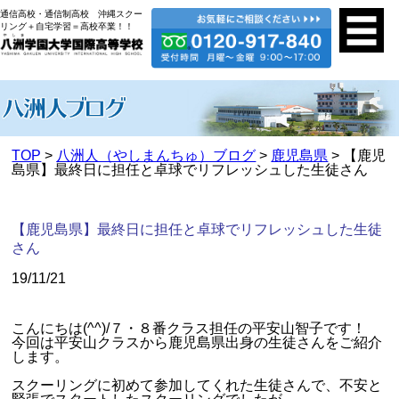
通信高校・通信制高校 沖縄スクー
リング＋自宅学習＝高校卒業！！
TOP
>
八洲人（やしまんちゅ）ブログ
>
鹿児島県
> 【鹿児
島県】最終日に担任と卓球でリフレッシュした生徒さん
【鹿児島県】最終日に担任と卓球でリフレッシュした生徒
さん
19/11/21
こんにちは(^^)/７・８番クラス担任の平安山智子です！
今回は平安山クラスから鹿児島県出身の生徒さんをご紹介
します。
スクーリングに初めて参加してくれた生徒さんで、不安と