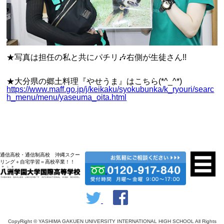
★写真は担任の私と共にパチリ🎶右側が生徒さん!!
★大分県の郷土料理『やせうま』はこちら(*^_^*)
https://www.maff.go.jp/j/keikaku/syokubunka/k_ryouri/searc
h_menu/menu/yaseuma_oita.html
通信高校・通信制高校 沖縄スクー
リング＋自宅学習＝高校卒業！！
CopyRight © YASHIMA GAKUEN UNIVERSITY INTERNATIONAL HIGH SCHOOL All Rights