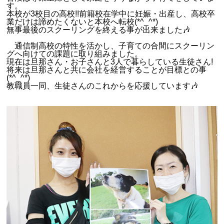
す。
本校が3校目の高校!!前籍校在学中に妊娠・出産し、高校卒
業だけは諦めたくないと本校へ転校(*^_^*)
無事最後のスクーリングを終える事が出来ました🎶
通信制高校の特性を活かし、子育ての合間にスクーリン
グへ向けての課題に取り組みました。
現在は旦那さん・お子さんと3人で暮らしている生徒さん!
将来は旦那さんと共に会社を経営することが目標との事
(*^_^*)
教職員一同、生徒さんのこれからを応援しています🎶