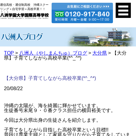
通信高校・通信制高校 沖縄スクー
リング＋自宅学習＝高校卒業！！
TOP
>
八洲人（やしまんちゅ）ブログ
>
大分県
> 【大分
県】子育てしながら高校卒業(*^_^*)
【大分県】子育てしながら高校卒業(*^_^*)
20/08/22
沖縄の太陽が、海を綺麗に輝かせています。
生徒番号末尾９・０番クラス担任の横田裕美です。
今回は大分県出身の生徒さんを紹介します。
子育てをしながら目指した高校卒業という目標!!
普段は専業主婦として家庭を守りながら子育てをしていま