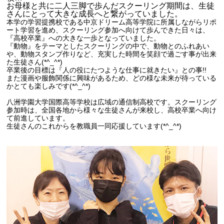
お母様と共に二人三脚で歩んだスクーリング期間は、生徒
さんにとって大きな成長へと繋がっていました。
本学の学習提携校である中京ドリーム高等学院に所属しながらリポ
ート学習を進め、スクーリング参加へ向けて歩んできた日々は、
『高校卒業』への大きな一歩となっていました。
『動物』をテーマとしたスクーリングの中で、動物とのふれあい
や、動物スタンプ作りなど、充実した時間を笑顔で過ごす事が出来
た生徒さん(*^_^*)
卒業後の目標は『人の役にたつような仕事に就きたい』との事!!
また漫画や服飾関係に興味があるため、どの様な未来が待っている
かとても楽しみです(*^_^*)
八洲学園大学国際高等学校は広域の通信制高校です。スクーリング
参加時は、全国各地から様々な生徒さんが来校し、高校卒業へ向け
て前進しています。
生徒さんのこれからを教職員一同応援しています(*^_^*)