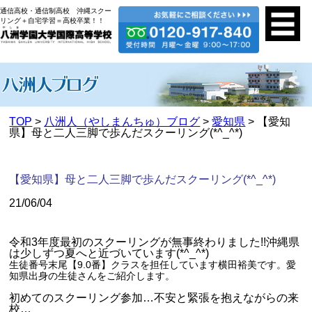
通信高校・通信制高校 沖縄スクー
リング＋自宅学習＝高校卒業！！
TOP
>
八洲人（やしまんちゅ）ブログ
>
愛知県
> 【愛知
県】母と二人三脚で歩んだスクーリング(*^_^*)
【愛知県】母と二人三脚で歩んだスクーリング(*^_^*)
21/06/04
令和3年度最初のスクーリングが無事終わりました!!沖縄県
は少しずつ夏へと近づいています(*^_^*)
生徒番号末尾【9.0番】クラスを担任しています横田裕美です。愛
知県出身の生徒さんをご紹介します。
初めてのスクーリング参加…不安と緊張を抱えながらの来
校…