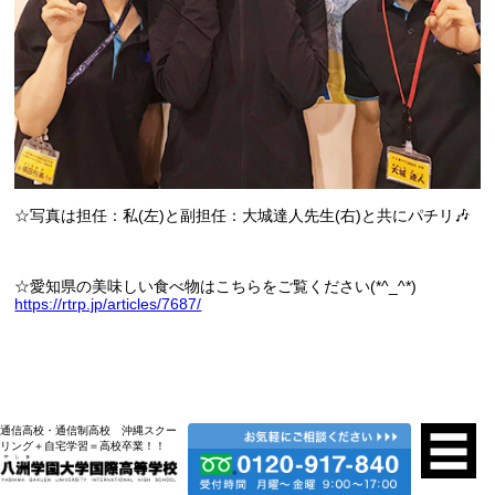
☆写真は担任：私(左)と副担任：大城達人先生(右)と共にパチリ🎶
☆愛知県の美味しい食べ物はこちらをご覧ください(*^_^*)
https://rtrp.jp/articles/7687/
通信高校・通信制高校 沖縄スクー
リング＋自宅学習＝高校卒業！！