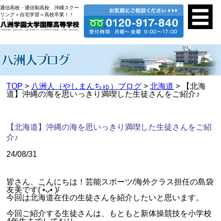
通信高校・通信制高校 沖縄スクー
リング＋自宅学習＝高校卒業！！
TOP
>
八洲人（やしまんちゅ）ブログ
>
北海道
> 【北海
道】沖縄の海を思いっきり満喫した生徒さんをご紹介♪
【北海道】沖縄の海を思いっきり満喫した生徒さんをご紹
介♪
24/08/31
皆さん、こんにちは！芸能スポーツ/海外クラス担任の島袋
友美です( •̀ᴗ•́ )/
今回は北海道在住の生徒さんを紹介したいと思います。
今回ご紹介する生徒さんは、もともと新体操競技を小学校