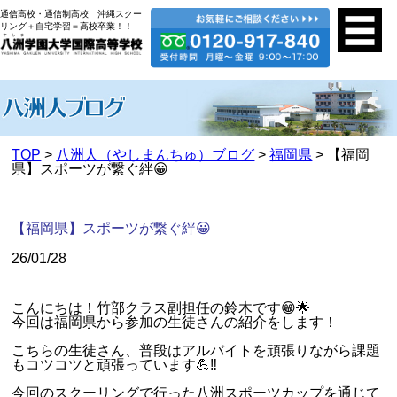
通信高校・通信制高校 沖縄スクー
リング＋自宅学習＝高校卒業！！
TOP
>
八洲人（やしまんちゅ）ブログ
>
福岡県
> 【福岡
県】スポーツが繋ぐ絆😀
【福岡県】スポーツが繋ぐ絆😀
26/01/28
こんにちは！竹部クラス副担任の鈴木です😁🌟
今回は福岡県から参加の生徒さんの紹介をします！
こちらの生徒さん、普段はアルバイトを頑張りながら課題
もコツコツと頑張っています💪‼️
今回のスクーリングで行った八洲スポーツカップを通じて