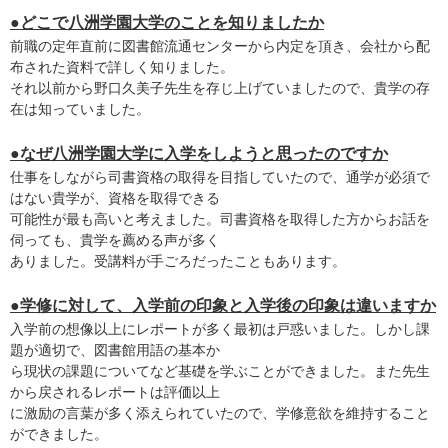
●どこで八洲学園大学のことを知りましたか
前職の定年直前に図書館流通センターから内定を頂き、会社から配
布された資料で詳しく知りました。
それ以前から野口久美子先生を存じ上げていましたので、貴学の存
在は知っていました。
●なぜ八洲学園大学に入学をしようと思ったのですか
仕事をしながら司書資格の取得を目指していたので、通学が必須で
はない貴学が、資格を取得できる
可能性が最も高いと考えました。司書資格を取得した方からお話を
伺っても、貴学を薦める声が多く
ありました。受講料が手ごろだったこともあります。
●学修に対して、入学前の印象と入学後の印象は違いますか
入学前の想像以上にレポートが多く最初は戸惑いました。しかし課
題が適切で、図書館用語の基本か
ら現状の課題についてなど基礎を学ぶことができました。また先生
から戻されるレポートは評価以上
に激励の言葉が多く添えられていたので、学修意欲を維持すること
ができました。