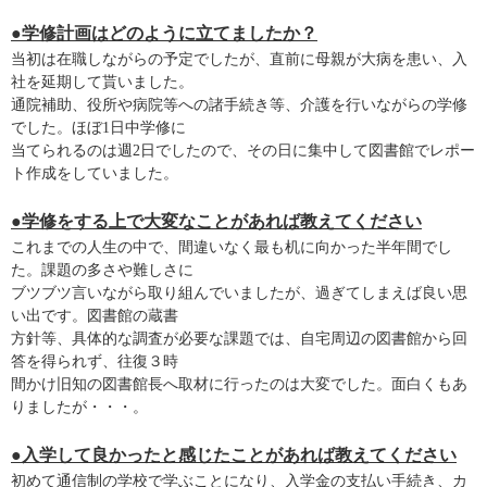
●学修計画はどのように立てましたか？
当初は在職しながらの予定でしたが、直前に母親が大病を患い、入
社を延期して貰いました。
通院補助、役所や病院等への諸手続き等、介護を行いながらの学修
でした。ほぼ1日中学修に
当てられるのは週2日でしたので、その日に集中して図書館でレポー
ト作成をしていました。
●学修をする上で大変なことがあれば教えてください
これまでの人生の中で、間違いなく最も机に向かった半年間でし
た。課題の多さや難しさに
ブツブツ言いながら取り組んでいましたが、過ぎてしまえば良い思
い出です。図書館の蔵書
方針等、具体的な調査が必要な課題では、自宅周辺の図書館から回
答を得られず、往復３時
間かけ旧知の図書館長へ取材に行ったのは大変でした。面白くもあ
りましたが・・・。
●入学して良かったと感じたことがあれば教えてください
初めて通信制の学校で学ぶことになり、入学金の支払い手続き、カ