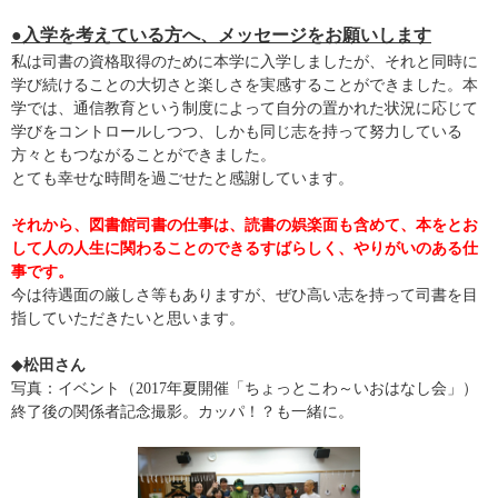
●入学を考えている方へ、メッセージをお願いします
私は司書の資格取得のために本学に入学しましたが、それと同時に
学び続けることの大切さと楽しさを実感することができました。本
学では、通信教育という制度によって自分の置かれた状況に応じて
学びをコントロールしつつ、しかも同じ志を持って努力している
方々ともつながることができました。
とても幸せな時間を過ごせたと感謝しています。
それから、図書館司書の仕事は、読書の娯楽面も含めて、本をとお
して人の人生に関わることのできるすばらしく、やりがいのある仕
事です。
今は待遇面の厳しさ等もありますが、ぜひ高い志を持って司書を目
指していただきたいと思います。
◆
松田さん
写真：イベント（2017年夏開催「ちょっとこわ～いおはなし会」）
終了後の関係者記念撮影。カッパ！？も一緒に。