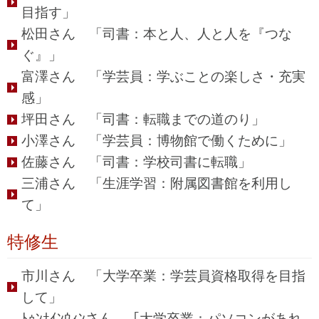
目指す」
松田さん 「司書：本と人、人と人を『つな
ぐ』」
富澤さん 「学芸員：学ぶことの楽しさ・充実
感」
坪田さん 「司書：転職までの道のり」
小澤さん 「学芸員：博物館で働くために」
佐藤さん 「司書：学校司書に転職」
三浦さん 「生涯学習：附属図書館を利用し
て」
特修生
市川さん 「大学卒業：学芸員資格取得を目指
して」
ﾄｩﾝﾅｲﾝｳｨﾝさん 「大学卒業：パソコンがあれ