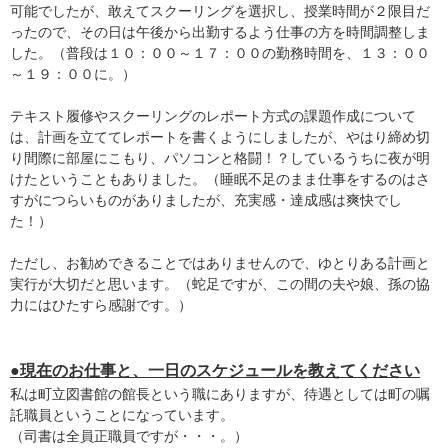
可能でしたが、敢えてスクーリングを選択し、授業時間が２限目だ
ったので、その日は午後から出勤するよう仕事の方を時間調整しま
した。（普段は１０：００～１７：００の勤務時間を、１３：００
～１９：００に。）
テキスト履修やスクーリングのレポート方式の課題作成について
は、計画を立ててレポートを書くようにしましたが、やはり締め切
り間際に部屋にこもり、パソコンと格闘！？しているうちに夜が明
けたということもありました。（睡眠不足のまま仕事をするのはさ
すがにつらいものがありましたが、充実感・達成感は爽快でし
た！）
ただし、お勧めできることではありませんので、ゆとりある計画と
実行が大切だと思います。（蛇足ですが、この間の夫や娘、孫の協
力にはひたすら感謝です。）
●現在のお仕事と、一日のスケジュールを教えてください
私は町立図書館の館長という職にありますが、待遇としては町の嘱
託職員ということになっています。
（司書は全員正職員ですが・・・。）