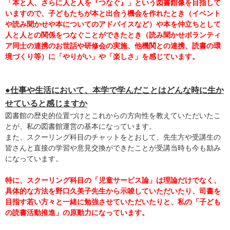
「本と人、さらに人と人を『つなぐ』」という図書館像を目指して
いますので、子どもたちが本と出合う機会を作れたとき（イベント
や読み聞かせや本についてのアドバイスなど）や本を仲立ちとして
人と人との関係をつなぐことができたとき（読み聞かせボランティ
ア同士の連携のお世話や研修会の実施、他機関との連携、読書の環
境づくり等）に「やりがい」や「楽しさ」を感じています。
●仕事や生活において、本学で学んだことはどんな時に生か
せていると感じますか
図書館の歴史的位置づけとこれからの方向性を教えていただいたこ
とが、私の図書館運営の基本になっています。
また、スクーリング科目のチャットをとおして、先生方や受講生の
皆さんと直接の学習や意見交換ができたことが受講当時も今も励み
になっています。
特に、スクーリング科目の「児童サービス論」は理論だけでなく、
具体的な方法を野口久美子先生から示唆していただいたり、司書を
目指す若い方々と一緒に勉強させていただいたりと、私の「子ども
の読書活動推進」の原動力になっています。