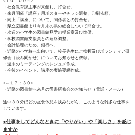
<１０：００～>
・社会教育課主事が来館し、打合せ。
・来月開催「講座」用ポスターやチラシ調整、印刷依頼。
・同上「講座」について、関係者との打合せ。
・県立図書館より今月末の県の総会について問合せ。
・次週の小学生の図書館見学の授業案及び準備。
・学校図書館支援員との連絡調整。
・会計処理のため、銀行へ。
・近隣の小学校へ出向いて、校長先生にご挨拶及びボランティア研
修会（読み聞かせ）についてお知らせと依頼。
・週末のミーティングのレジュメ作成。
・今後のイベント、講座の実施要綱作成。
<～１７：３０>
・近隣の図書館へ来月の司書研修会のお知らせ（電話・メール）
途中３０分ほどの昼食休憩を挟みながら、このような雑多な仕事を
しています。
●仕事をしてどんなときに「やりがい」や「楽しさ」を感じ
ますか