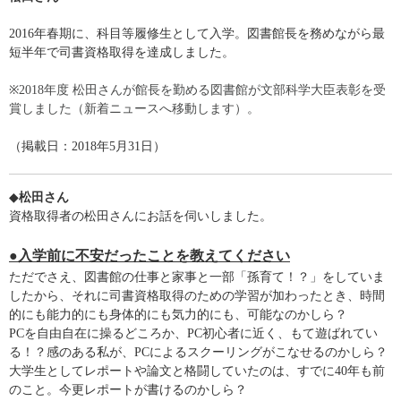
2016年春期に、科目等履修生として入学。図書館長を務めながら最
短半年で司書資格取得を達成しました。
※2018年度 松田さんが館長を勤める図書館が文部科学大臣表彰を受
賞しました（新着ニュースへ移動します）。
（掲載日：2018年5月31日）
◆
松田さん
資格取得者の松田さんにお話を伺いしました。
●入学前に不安だったことを教えてください
ただでさえ、図書館の仕事と家事と一部「孫育て！？」をしていま
したから、それに司書資格取得のための学習が加わったとき、時間
的にも能力的にも身体的にも気力的にも、可能なのかしら？
PCを自由自在に操るどころか、PC初心者に近く、もて遊ばれてい
る！？感のある私が、PCによるスクーリングがこなせるのかしら？
大学生としてレポートや論文と格闘していたのは、すでに40年も前
のこと。今更レポートが書けるのかしら？