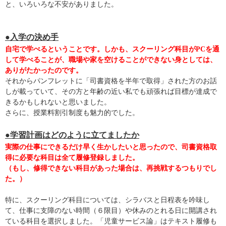
と、いろいろな不安がありました。
●入学の決め手
自宅で学べるということです。しかも、スクーリング科目がPCを通
して学べることが、職場や家を空けることができない身としては、
ありがたかったのです。
それからパンフレットに「司書資格を半年で取得」された方のお話
しが載っていて、その方と年齢の近い私でも頑張れば目標が達成で
きるかもしれないと思いました。
さらに、授業料割引制度も魅力的でした。
●学習計画はどのように立てましたか
実際の仕事にできるだけ早く生かしたいと思ったので、司書資格取
得に必要な科目は全て履修登録しました。
（もし、修得できない科目があった場合は、再挑戦するつもりでし
た。）
特に、スクーリング科目については、シラバスと日程表を吟味し
て、仕事に支障のない時間（６限目）や休みのとれる日に開講され
ている科目を選択しました。「児童サービス論」はテキスト履修も