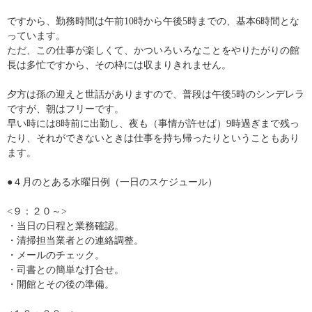
ですから、勤務時間は午前10時から午後5時までの、基本6時間とな
っています。
ただ、この仕事が楽しくて、かついろいろなことをやりたがりの館
長は多忙ですから、その枠には収まりきれません。
夕方は孫の迎えと世話がありますので、普段は午後5時のシンデレラ
ですが、朝はフリーです。
早い時には8時前に出勤し、夜も（事情が許せば）9時過ぎまで残っ
たり、それができないときは仕事を持ち帰ったりということもあり
ます。
●４月のとある水曜日例（一日のスケジュール）
<９：２０～>
・当日の日程と業務確認。
・清掃担当業者との連絡調整。
・メールのチェック。
・司書との簡単な打合せ。
・開館とその後の準備。