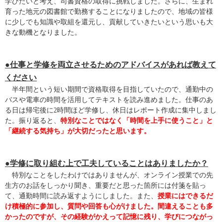
学びたいと考え、司書資格の取得に挑戦しました。さらに、生まれ
育った地元の図書館で勤務することになりましたので、地域の皆様
に少しでも知識や取組を還元し、貢献していきたいという思いも大
きな動機となりました。
●仕事と学修を両立させるためのアドバイスがあれば教えて
ください
半年間という短い期間で資格取得を目指していたので、通勤中の
バスや電車の時間を活用してテキストを読み進めました。仕事のあ
る日は帰宅後に2時間ほど学修し、休日はレポート作成に集中しまし
た。振り返ると、
特別なことではなく「時間を上手に使うこと」と
「継続する気持ち」が大切だったと思います。
●学修に取り組む上で工夫していることはありましたか？
特別なことをしたわけではありませんが、オンライン授業での先
生方のお話をしっかり聞き、重要だと思った箇所には付箋を貼っ
て、通勤時間に読み返すようにしました。また、
授業にはできるだ
け積極的に参加し、質問や回答も心がけました。間違えることも多
かったのですが、その経験がかえって記憶に残り、学びにつながっ