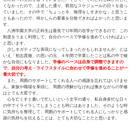
くなかったので、上述した通り、窮屈なスケジュールの日々を送っ
ていました。その中で「ちょっと今、無理をしすぎかな」と思うこ
ともあったので、何かしらの要素を分散できればよかったと思いま
す。
八洲学園大学の正科生は最長で12年間の在学ができるので、この
制度をうまく利用して、自分のペースで学修を進めていければよい
と思います。
少しネガティブな表現になってしまったかもしれませんが、とは
いえ「初志貫徹」の思いの元、４年間で卒業したことは私の中で確
かな自信にもなりました。
学修のペースは自身で調整できますの
で、自分の考え・ライフスタイルに合わせて学修を進めることが一
番大切です。
また、周囲のサポートしてくれる人への感謝を忘れてはいけませ
ん。家族や職場を筆頭に、周囲の理解がなければ働きながらの学修
はとても大変です。
心を亡くすと書いて忙しいという文字の通り、私自身多忙な日々
の中でイライラしてしまうことも時にはありました。そのような時
に気持ちを整理して、周囲のサポートしてくれる人にしっかりと感
謝の気持ちを伝えることは、とても大切なことだと思います。