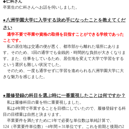
◆
仁科さん
卒業生の仁科さんへお話を伺いしました。
●八洲学園大学に入学する決め手になったことを教えてくだ
さい
通学不要で卒業や資格の取得を目指すことができる学校であった
ことです。
私の居住地は交通の便が悪く、都市部から離れた場所にありま
す。そのため、1回の通学でも金銭的・時間的な負担が大きくなりま
す。また、仕事をしているため、居住地を変えて大学で学習をする
という選択も難しい状況でした。
そのため、一度も通学せずに学習を進められる八洲学園大学に大
きな魅力を感じました。
●履修登録の科目を選ぶ時に一番重視したことは何ですか？
私は履修科目の量を特に重要視しました。
私は4年間で卒業することを目標にしていたので、履修登録する科
目の目標量は自然と決まります。
卒業要件を満たすために1年で必要な単位数は単純計算で、
124（卒業要件単位数）÷4年間＝31単位です。これを前期と後期の2