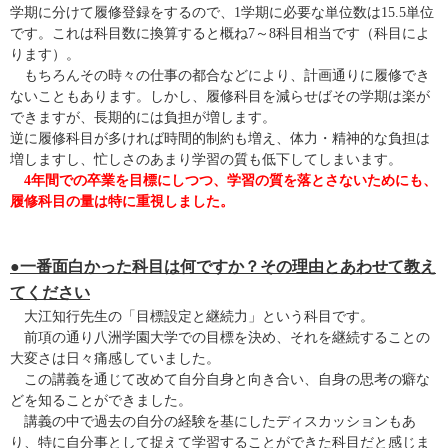
学期に分けて履修登録をするので、1学期に必要な単位数は15.5単位
です。これは科目数に換算すると概ね7～8科目相当です（科目によ
ります）。
もちろんその時々の仕事の都合などにより、計画通りに履修でき
ないこともあります。しかし、履修科目を減らせばその学期は楽が
できますが、長期的には負担が増します。
逆に履修科目が多ければ時間的制約も増え、体力・精神的な負担は
増しますし、忙しさのあまり学習の質も低下してしまいます。
4年間での卒業を目標にしつつ、学習の質を落とさないためにも、
履修科目の量は特に重視しました。
●一番面白かった科目は何ですか？その理由とあわせて教え
てください
大江知行先生の「目標設定と継続力」という科目です。
前項の通り八洲学園大学での目標を決め、それを継続することの
大変さは日々痛感していました。
この講義を通じて改めて自分自身と向き合い、自身の思考の癖な
どを知ることができました。
講義の中で過去の自分の経験を基にしたディスカッションもあ
り、特に自分事として捉えて学習することができた科目だと感じま