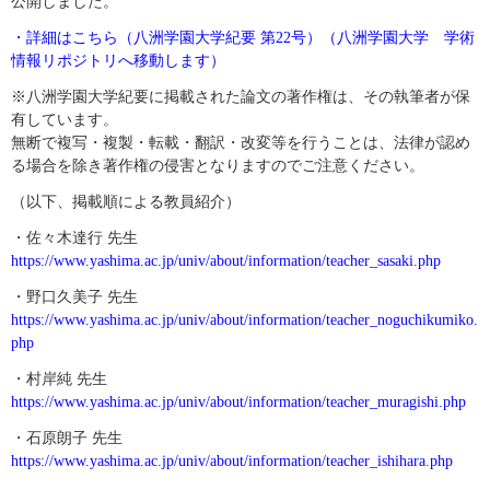
公開しました。
・詳細はこちら（八洲学園大学紀要 第22号）（八洲学園大学 学術
情報リポジトリへ移動します）
※八洲学園大学紀要に掲載された論文の著作権は、その執筆者が保
有しています。
無断で複写・複製・転載・翻訳・改変等を行うことは、法律が認め
る場合を除き著作権の侵害となりますのでご注意ください。
（以下、掲載順による教員紹介）
・佐々木達行 先生
https://www.yashima.ac.jp/univ/about/information/teacher_sasaki.php
・野口久美子 先生
https://www.yashima.ac.jp/univ/about/information/teacher_noguchikumiko.
php
・村岸純 先生
https://www.yashima.ac.jp/univ/about/information/teacher_muragishi.php
・
石原朗子
先生
https://www.yashima.ac.jp/univ/about/information/teacher_ishihara.php