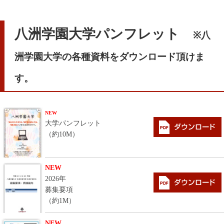
八洲学園大学パンフレット
※八
洲学園大学の各種資料をダウンロード頂けま
す。
NEW
大学パンフレット
（約10M）
NEW
2026年
募集要項
（約1M）
NEW