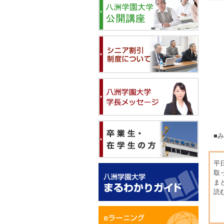
■
平
取
ま
読