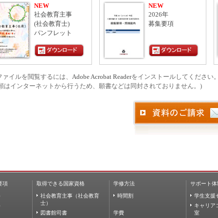
NEW
NEW
社会教育主事
2026年
(社会教育士)
募集要項
パンフレット
Fファイルを閲覧するには、
Adobe Acrobat Reader
をインストールしてください
願はインターネットから行うため、願書などは同封されておりません。)
要項
取得できる国家資格
学修方法
サポート体
)
社会教育主事（社会教育
時間割
学生支援
士）
)
キャリア
図書館司書
学費
室