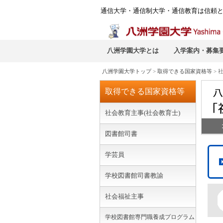
通信大学・通信制大学・通信教育は信頼
八洲学園大学とは
入学案内・募集
八洲学園大学トップ
>
取得できる国家資格等
> 
取得できる国家資格等
社会教育主事(社会教育士)
図書館司書
学芸員
学校図書館司書教諭
社会福祉主事
学校図書館専門職養成プログラム