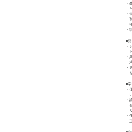
・
・
・
■
・
・
・
■
・
・
・