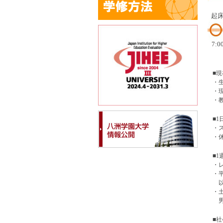
起
7:0
■
・
・
・
■
・
・
■
・
・
・
■