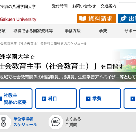
受付時間
お問い合わせ
交通案内
と実績の八洲学園大学
要項
取得できる国家資格等
学修方法
学費
サポ
社会教育主事（社会教育士）要件科目修得者のスケジュール
社教主
科目
学費
資格の概要
単位修得者
よくある
スケジュール
ご質問