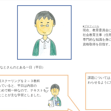
■プロフィール
現在、教育委員会
社会教育主事（任
専門的な知識を身
資格取得を目指す
みなとさんのとある一日（平日）
課題については
日スクーリングを２～３教科
わらせるように
っていると、平日は内容の
とめで精一杯なので、テキストを
むことが主な学習としました。