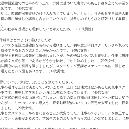
生涯学習施設での仕事を行う上で、方針に基づいた裏付けのある計画を立てて事業を
ためです。（40代女性）
最初は、図書館司書資格の取得のみ考えていました。しかし、社会教育主事資格の取
取得の際に履修した講義も含まれていたので、折角なのでもうひと頑張りして取得し
性）
現在の仕事を基礎から理解したいと考えたため。 （30代男性）
要件科目はどのように選びましたか
シラバスを確認に基礎的なものから選びました。初年度は平日スクーリングを取って
ト履修できるものを選ぶことが多かったです。（40代女性）
興味がある科目は優先的に履修しましたが、その他はシラバスを確認し、仕事に無理
式か論文方式か等）であるかどうかを比較してから決めました。（20代女性）
興味関心のある科目を選びましたが、スクーリング受講がスケジュール的に難しかっ
を選んだという面もあります。 （30代男性）
学習していて、大変だったことを教えてください。
仕事の週休が土日と決まっていないことや、土日には他の活動があるため集中スクー
い事です。集中して学習したい時には有給を取っています。（40代女性）
論文方式の科目を沢山選択してしまい、論文の提出時期がほぼ同じだった時は大変で
せんが、エリーのシステム導入や、授業動画配信のパソコン設定が大変でした。授業
りました。（20代女性）
仕事とのスケジュールを合わせることが大変でした。仕事のスケジュールを修正する
正していく必要があるので、学習そのものよりもそちらのほうが苦労しました。（3