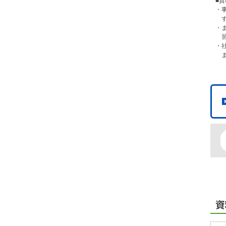
■
・
・
・