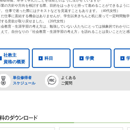
資格取得後、本学で学んだことを現在どのように生かせていますか
事業の方針や方向を検討する際、目的をはっきりと持って進めることができるように
す。 仕事で迷った際にはテキストなどを見返すこともあります。（40代女性）
まだ仕事に直結する機会はありませんが、学生以来きちんと机に座って一定時間勉学
習する意欲が取り戻せました。（20代女性）
社会教育・生涯学習の考え方は、勉強していない人たちにとっては抽象的でわかりに
まえて、自分なりの「社会教育・生涯学習の考え方」を語れることは良いことだと感
社教主
科目
学費
資格の概要
単位修得者
よくある
スケジュール
ご質問