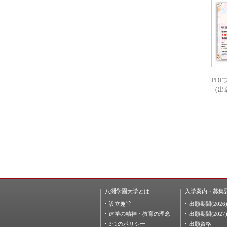
PD
（出
八洲学園大学とは
入学案内・募集
設立趣旨
出願期間(2026
建学の精神・教育の理念
出願期間(2027
3つのポリシー
出願資格