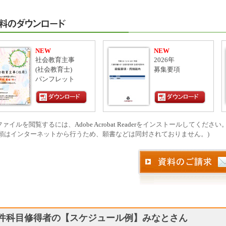
NEW
NEW
社会教育主事
2026年
(社会教育士)
募集要項
パンフレット
Fファイルを閲覧するには、
Adobe Acrobat Reader
をインストールしてください
願はインターネットから行うため、願書などは同封されておりません。)
件科目修得者の【スケジュール例】みなとさん