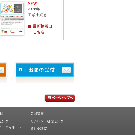
NEW
2026年
出願手続き
最新情報は
こちら
。
制
公開講座
センター
リカレント研究センター
コーディネート
貸し会議室