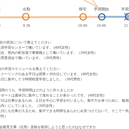
床
出勤
帰宅
学習開始
学習
0
8:30
18:00
19:00
21
現在の状況について教えてください
生涯学習センターで働いています。 (40代女性)
現在、県内の町役場で事務職として働いています。（20代女性）
教育委員会で働いています。（30代男性）
1日の学習スケジュールを教えてください
スクーリングのある平日は授業＋30分位しています。 (40代女性)
休日に集中して３時間程度学習しました。（30代男性）
1週間のうち、学習時間はどのように作りましたか
レポートは週休日に集中して進めることが多かったです。 (40代女性)
平日は仕事があるため、土日を中心に学習を行いました。集中力を保つために、勉強時
以内）にしていました。（20代女性）
土日にも仕事が入るため、集中できる時間をあらかじめ見つけておいて、そこで一気
男性）
社会教育主事（任用）資格を取得しようと思ったのはなぜですか