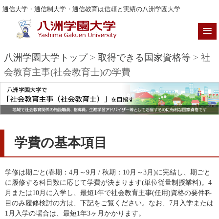
通信大学・通信制大学・通信教育は信頼と実績の八洲学園大学
八洲学園大学トップ
>
取得できる国家資格等
> 社
会教育主事(社会教育士)の学費
学費の基本項目
学修は期ごと(春期：4月～9月 / 秋期：10月～3月)に完結し、期ごと
に履修する科目数に応じて学費が決まります(単位従量制授業料)。4
月または10月に入学し、最短1年で社会教育主事(任用)資格の要件科
目のみ履修検討の方は、下記をご覧ください。なお、7月入学または
1月入学の場合は、最短1年3ヶ月かかります。