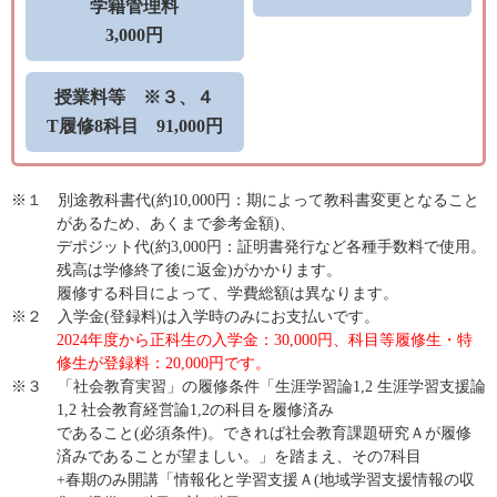
学籍管理料
3,000円
授業料等 ※３、４
T履修8科目 91,000円
※１ 別途教科書代(約10,000円：期によって教科書変更となること
があるため、あくまで参考金額)、
デポジット代(約3,000円：証明書発行など各種手数料で使用。
残高は学修終了後に返金)がかかります。
履修する科目によって、学費総額は異なります。
※２ 入学金(登録料)は入学時のみにお支払いです。
2024年度から正科生の入学金：30,000円、科目等履修生・特
修生が登録料：20,000円です。
※３ 「社会教育実習」の履修条件「生涯学習論1,2 生涯学習支援論
1,2 社会教育経営論1,2の科目を履修済み
であること(必須条件)。できれば社会教育課題研究Ａが履修
済みであることが望ましい。」を踏まえ、その7科目
+春期のみ開講「情報化と学習支援Ａ(地域学習支援情報の収