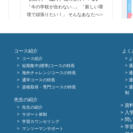
コース紹介
よく
コース紹介
よ
短期集中(標準)コースの特長
通
海外チャレンジコースの特長
通
通学コースの特長
通
資格取得・専門コースの特長
通
制
先生の紹介
資
先生の紹介
入
サポート体制
問
学習カウンセリング
学
マンツーマンサポート