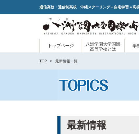
通信高校・通信制高校 沖縄スクーリング＋自宅学習＝高
八洲学園大学国際
トップページ
学
高等学校とは
TOP
最新情報一覧
最新情報