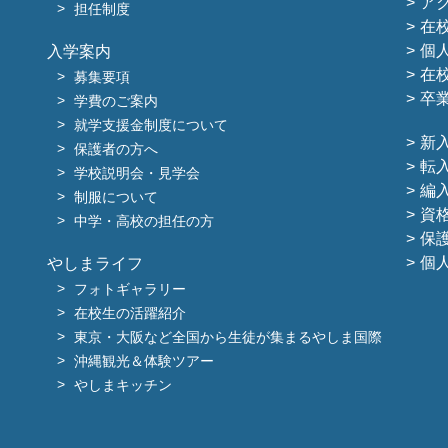
ア
担任制度
在
個
入学案内
在
募集要項
卒
学費のご案内
就学支援金制度について
新
保護者の方へ
転
学校説明会・見学会
編
制服について
資
中学・高校の担任の方
保
個
やしまライフ
フォトギャラリー
在校生の活躍紹介
東京・大阪など全国から生徒が集まるやしま国際
沖縄観光＆体験ツアー
やしまキッチン