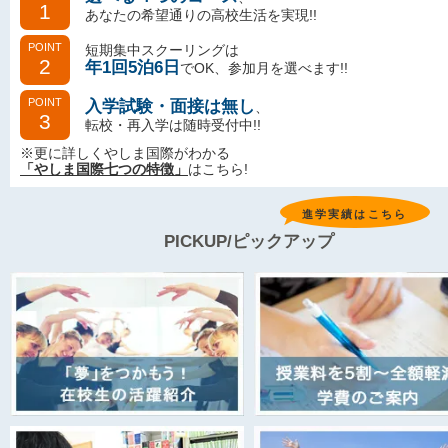
1
あなたの希望通りの高校生活を実現!!
POINT
短期集中スクーリングは
2
年1回5泊6日
でOK、参加月を選べます!!
POINT
入学試験・面接は無し
、
3
転校・再入学は随時受付中!!
※更に詳しくやしま国際がわかる
「やしま国際七つの特徴」
はこちら!
進学実績はこちら
PICKUP/ピックアップ