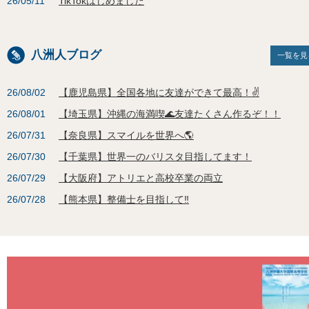
26/05/11
TikTokはじめました
八洲人ブログ
一覧を見
26/08/02
【鹿児島県】全国各地に友達ができて最高！✌
26/08/01
【埼玉県】沖縄の海満喫🌊友達たくさん作るぞ！！
26/07/31
【奈良県】スマイルを世界へ🌎
26/07/30
【千葉県】世界一のバリスタ目指してます！
26/07/29
【大阪府】アトリエと高校卒業の両立
26/07/28
【熊本県】整備士を目指して‼