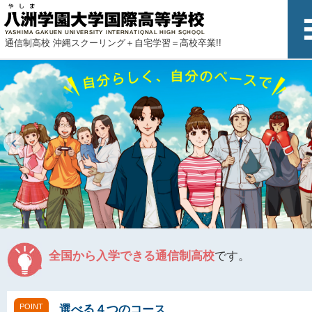
通信制高校 沖縄スクーリング＋自宅学習＝高校卒業!!
全国から入学できる通信制高校
です。
POINT
選べる４つのコース
、