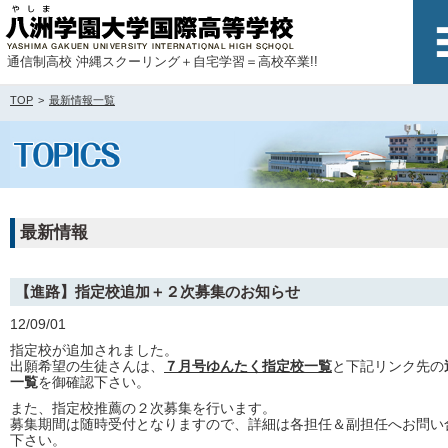
通信制高校 沖縄スクーリング＋自宅学習＝高校卒業!!
TOP
最新情報一覧
最新情報
【進路】指定校追加＋２次募集のお知らせ
12/09/01
指定校が追加されました。
出願希望の生徒さんは、
７月号ゆんたく指定校一覧
と下記リンク先の
一覧
を御確認下さい。
また、指定校推薦の２次募集を行います。
募集期間は随時受付となりますので、詳細は各担任＆副担任へお問い
下さい。