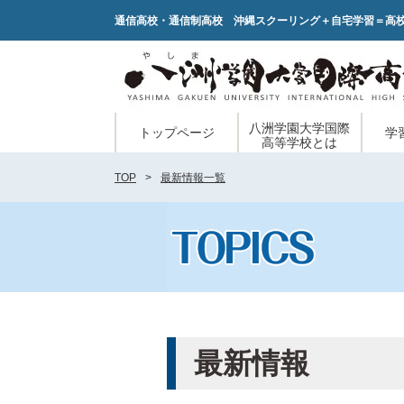
通信高校・通信制高校 沖縄スクーリング＋自宅学習＝高
八洲学園大学国際
トップページ
学
高等学校とは
TOP
最新情報一覧
最新情報