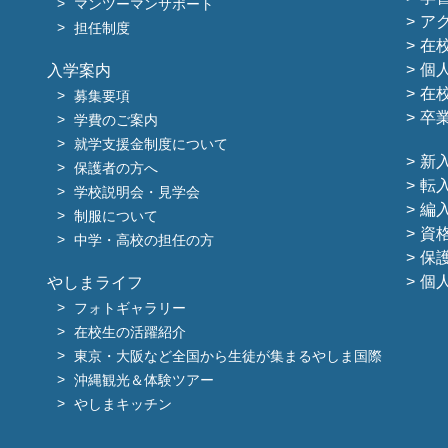
マンツーマンサポート
ア
担任制度
在
個
入学案内
在
募集要項
卒
学費のご案内
就学支援金制度について
新
保護者の方へ
転
学校説明会・見学会
編
制服について
資
中学・高校の担任の方
保
個
やしまライフ
フォトギャラリー
在校生の活躍紹介
東京・大阪など全国から生徒が集まるやしま国際
沖縄観光＆体験ツアー
やしまキッチン