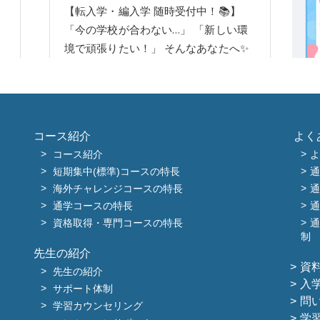
コース紹介
よく
コース紹介
よ
短期集中(標準)コースの特長
通
海外チャレンジコースの特長
通
通学コースの特長
通
資格取得・専門コースの特長
通
制
先生の紹介
資
先生の紹介
入
サポート体制
問
学習カウンセリング
学