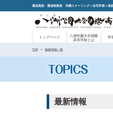
通信高校・通信制高校 沖縄スクーリング＋自宅学習＝高
八洲学園大学国際
トップページ
学
高等学校とは
TOP
最新情報一覧
最新情報