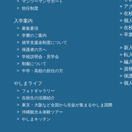
マンツーマンサポート
ア
担任制度
在
個
入学案内
在
募集要項
卒
学費のご案内
就学支援金制度について
新
保護者の方へ
転
学校説明会・見学会
編
制服について
資
中学・高校の担任の方
保
個
やしまライフ
フォトギャラリー
在校生の活躍紹介
東京・大阪など全国から生徒が集まるやしま国際
沖縄観光＆体験ツアー
やしまキッチン