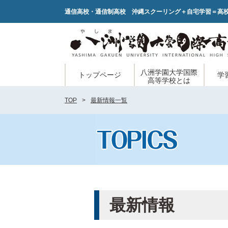
通信高校・通信制高校 沖縄スクーリング＋自宅学習＝高
八洲学園大学国際
トップページ
学
高等学校とは
TOP
最新情報一覧
最新情報