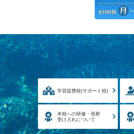
学習提携校(サポート校)
本校への研修・視察
受け入れについて