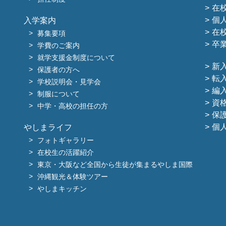
在
個
入学案内
在
募集要項
卒
学費のご案内
就学支援金制度について
新
保護者の方へ
転
学校説明会・見学会
編
制服について
資
中学・高校の担任の方
保
個
やしまライフ
フォトギャラリー
在校生の活躍紹介
東京・大阪など全国から生徒が集まるやしま国際
沖縄観光＆体験ツアー
やしまキッチン