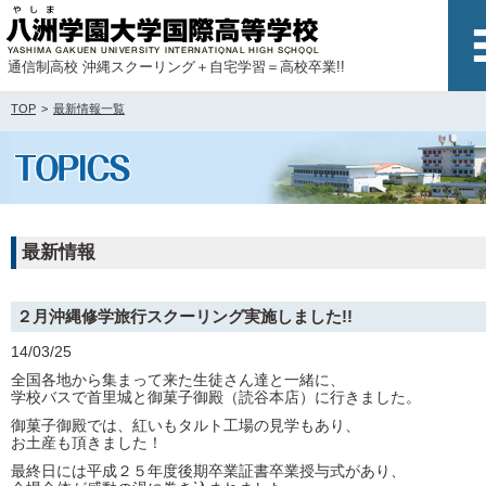
通信制高校 沖縄スクーリング＋自宅学習＝高校卒業!!
TOP
最新情報一覧
最新情報
２月沖縄修学旅行スクーリング実施しました!!
14/03/25
全国各地から集まって来た生徒さん達と一緒に、
学校バスで首里城と御菓子御殿（読谷本店）に行きました。
御菓子御殿では、紅いもタルト工場の見学もあり、
お土産も頂きました！
最終日には平成２５年度後期卒業証書卒業授与式があり、