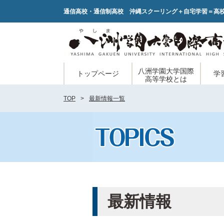
通信高校・通信制高校 沖縄スクーリング＋自宅学習＝高
八洲学園大学国際
トップページ
学
高等学校とは
TOP
最新情報一覧
最新情報