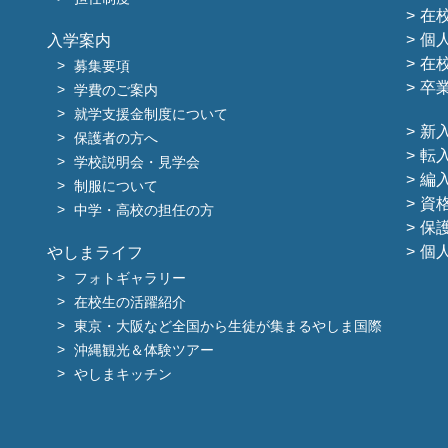
在
個
入学案内
在
募集要項
卒
学費のご案内
就学支援金制度について
新
保護者の方へ
転
学校説明会・見学会
編
制服について
資
中学・高校の担任の方
保
個
やしまライフ
フォトギャラリー
在校生の活躍紹介
東京・大阪など全国から生徒が集まるやしま国際
沖縄観光＆体験ツアー
やしまキッチン