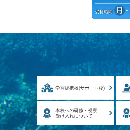
学習提携校(サポート校)
本校への研修・視察
受け入れについて