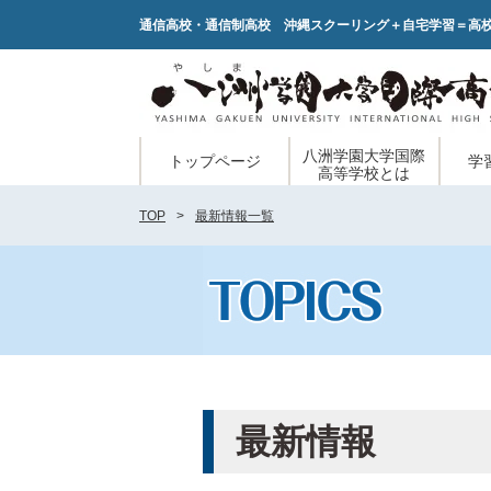
通信高校・通信制高校 沖縄スクーリング＋自宅学習＝高
八洲学園大学国際
トップページ
学
高等学校とは
TOP
最新情報一覧
最新情報