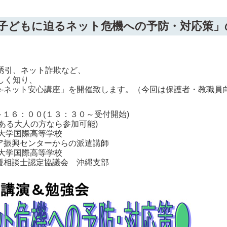
子どもに迫るネット危機への予防・対応策」
誘引、ネット詐欺など、
しく知り、
e-ネット安心講座」を開催致します。（今回は保護者・教職員
０～１６：００(１３：３０～受付開始)
のある大人の方なら参加可能)
園大学国際高等学校
ア振興センターからの派遣講師
園大学国際高等学校
援相談士認定協議会 沖縄支部