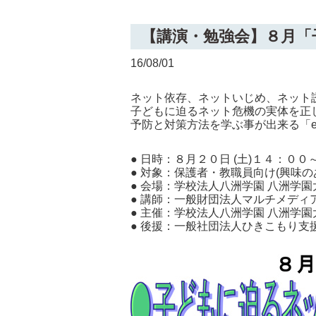
【講演・勉強会】８月「
16/08/01
ネット依存、ネットいじめ、ネット
子どもに迫るネット危機の実体を正
予防と対策方法を学ぶ事が出来る「
● 日時：８月２０日 (土)１４：０
● 対象：保護者・教職員向け(興味
● 会場：学校法人八洲学園 八洲学
● 講師：一般財団法人マルチメディ
● 主催：学校法人八洲学園 八洲学
● 後援：一般社団法人ひきこもり支