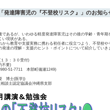
「発達障害児の『不登校リスク』」のお知ら
後であるが、いわゆる軽度発達障害児はその後の学齢・青年期
くい現状がある。
れから教育や支援実務に携わる初任者に役立つよう、不登校や
の発達の理解・支援のヒント・ポイントについて紹介していき
(１３：３０受付)
約不要)
-51-7711 本部町備瀬1249)
 博士(医学))
援相談士認定協議会沖縄県支部