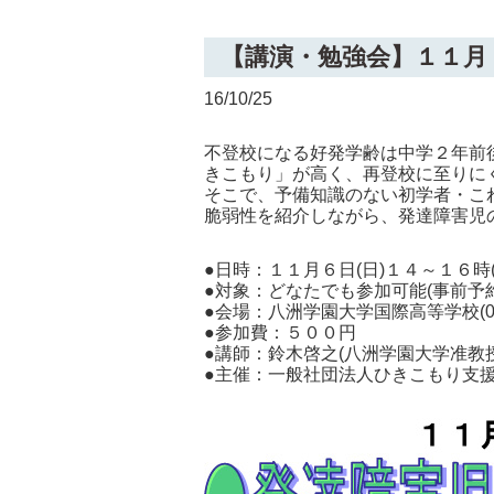
【講演・勉強会】１１月
16/10/25
不登校になる好発学齢は中学２年前
きこもり」が高く、再登校に至りに
そこで、予備知識のない初学者・こ
脆弱性を紹介しながら、発達障害児
●日時：１１月６日(日)１４～１６時
●対象：どなたでも参加可能(事前予
●会場：八洲学園大学国際高等学校(0980
●参加費：５００円
●講師：鈴木啓之(八洲学園大学准教授
●主催：一般社団法人ひきこもり支