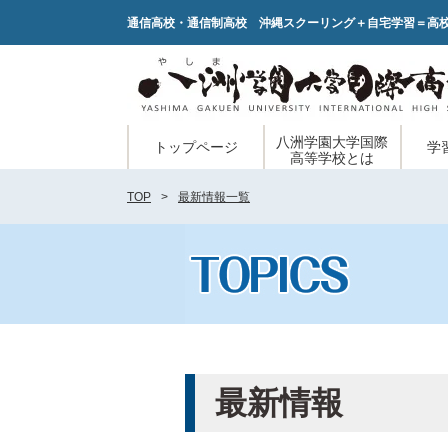
通信高校・通信制高校 沖縄スクーリング＋自宅学習＝高
八洲学園大学国際
トップページ
学
高等学校とは
TOP
最新情報一覧
最新情報