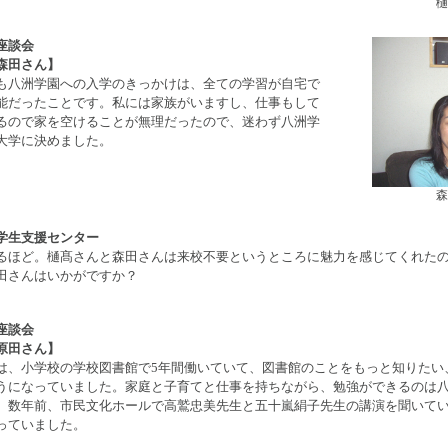
樋
座談会
森田さん】
も八洲学園への入学のきっかけは、全ての学習が自宅で
能だったことです。私には家族がいますし、仕事もして
るので家を空けることが無理だったので、迷わず八洲学
大学に決めました。
森
学生支援センター
るほど。樋髙さんと森田さんは来校不要というところに魅力を感じてくれた
田さんはいかがですか？
座談会
原田さん】
は、小学校の学校図書館で5年間働いていて、図書館のことをもっと知りたい
うになっていました。家庭と子育てと仕事を持ちながら、勉強ができるのは
。数年前、市民文化ホールで高鷲忠美先生と五十嵐絹子先生の講演を聞いて
っていました。