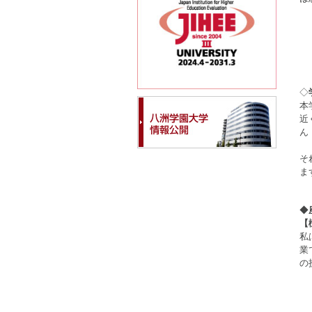
◇
本
近
ん
そ
ま
◆
【
私
業
の