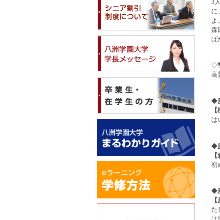
3
に
よ
森
ば
◇
高
◆
【
は
◆
【
初
◆
【
た
は