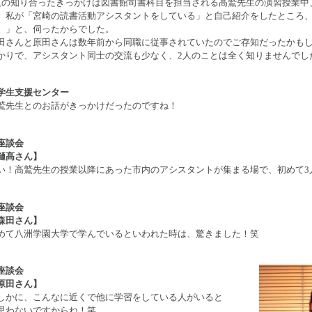
人の知り合ったきっかけは図書館司書科目を担当される高鷲先生の演習授業中
、私が「宮崎の読書活動アシスタントをしている」と自己紹介をしたところ、
。」と、伺ったからでした。
田さんと原田さんは数年前から同職に従事されていたのでご存知だったかもし
かりで、アシスタント同士の交流も少なく、2人のことは全く知りませんでし
学生支援センター
鷲先生とのお話がきっかけだったのですね！
座談会
樋髙さん】
い！高鷲先生の授業以降にあった市内のアシスタントが集まる場で、初めて3
座談会
森田さん】
めて八洲学園大学で学んでいるといわれた時は、驚きました！笑
座談会
原田さん】
しかに、こんなに近くで他に学習をしている人がいると
思わないですからね！笑