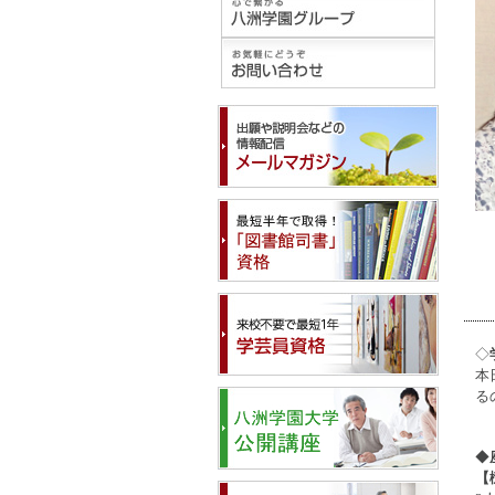
◇
本
る
◆
【