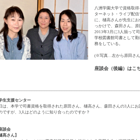
八洲学園大学で資格取得
ターネット・ライブ配信
に、樋高さんが先生にお
っかけで、森田さん、原
2013年3月に3人揃っ
学校図書館司書として勤
務をしている。
(※写真…左から原田さ
座談会（後編）はこ
学生支援センター
日は、本学で司書資格を取得された原田さん、樋高さん、森田さんの3人にお
のですが、3人はどのように知り合ったのですか？
座談会
樋髙さん】