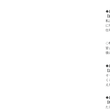
◆
【
私
に
仕
◇
皆
後
◆
【
そ
く
え
◆
【
た