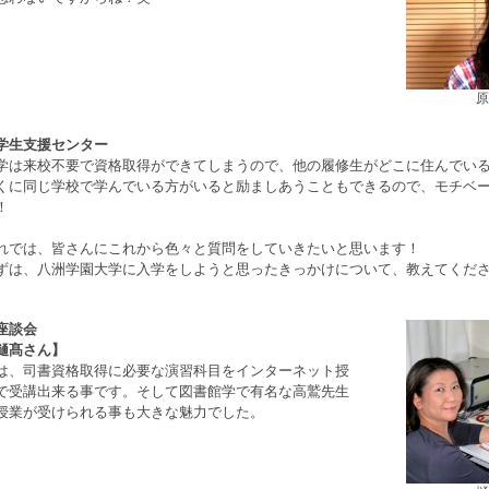
原
学生支援センター
学は来校不要で資格取得ができてしまうので、他の履修生がどこに住んでい
くに同じ学校で学んでいる方がいると励ましあうこともできるので、モチベ
！
れでは、皆さんにこれから色々と質問をしていきたいと思います！
ずは、八洲学園大学に入学をしようと思ったきっかけについて、教えてくだ
座談会
樋髙さん】
は、司書資格取得に必要な演習科目をインターネット授
で受講出来る事です。そして図書館学で有名な高鷲先生
授業が受けられる事も大きな魅力でした。