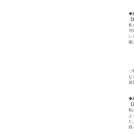
◆
【
私
可
い
園
◇
な
原
◆
【
私
よ
た
残