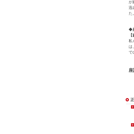
が
迅
た
◆
【
私
は
で
座