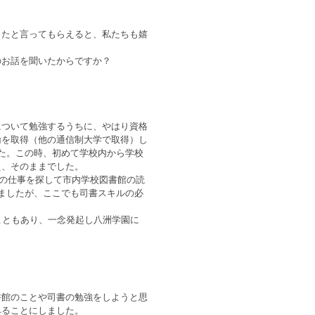
したと言ってもらえると、私たちも嬉
のお話を聞いたからですか？
について勉強するうちに、やはり資格
諭を取得（他の通信制大学で取得）し
た。この時、初めて学校内から学校
え、そのままでした。
の仕事を探して市内学校図書館の読
ましたが、ここでも司書スキルの必
こともあり、一念発起し八洲学園に
書館のことや司書の勉強をしようと思
みることにしました。