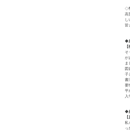
◇
高
し
皆
◆
【
そ
が
ま
図
子
書
要
平
入
◆
【
私
っ