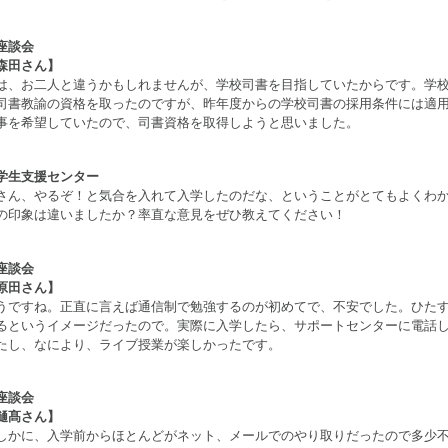
座談会
森田さん】
は、お二人と違うかもしれませんが、学校司書を目指していたからです。学校
司書教諭の資格を取ったのですが、昨年度からの学校司書の採用条件には適
事を希望していたので、司書資格を取得しようと思いました。
学生支援センター
さん、やるぞ！と気合を入れて入学したのだな、ということがとてもよくわ
の印象は違いましたか？率直な意見をぜひ教えてください！
座談会
原田さん】
うですね。正直に言えば通信制で勉強するのが初めてで、不安でした。ひた
るというイメージだったので。実際に入学したら、サポートセンターに電話
たし、なにより、ライブ授業が楽しかったです。
座談会
樋髙さん】
しかに、入学前からほとんどがネット、メールでのやり取りだったので多少