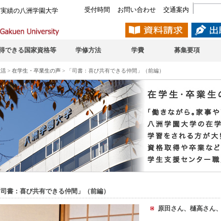
受付時間
お問い合わせ
交通案内
と実績の八洲学園大学
得できる国家資格等
学修方法
学費
募集要項
生活
>
在学生・卒業生の声
> 「司書：喜び共有できる仲間」（前編）
「司書：喜び共有できる仲間」（前編）
原田さん、樋高さん