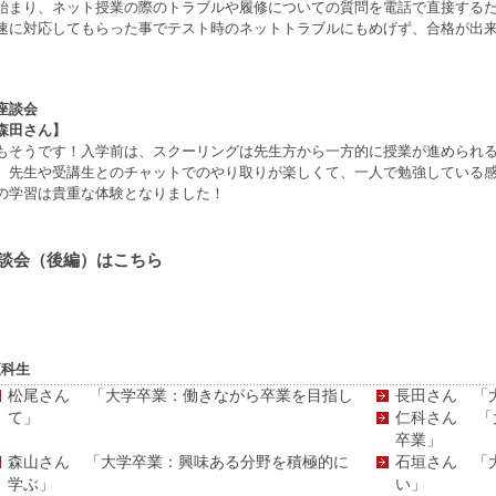
始まり、ネット授業の際のトラブルや履修についての質問を電話で直接する
速に対応してもらった事でテスト時のネットトラブルにもめげず、合格が出
。
座談会
森田さん】
もそうです！入学前は、スクーリングは先生方から一方的に授業が進められ
、先生や受講生とのチャットでのやり取りが楽しくて、一人で勉強している
の学習は貴重な体験となりました！
談会（後編）はこちら
正科生
松尾さん 「大学卒業：働きながら卒業を目指し
長田さん 「
て」
仁科さん 「
卒業」
森山さん 「大学卒業：興味ある分野を積極的に
石垣さん 「
学ぶ」
い」