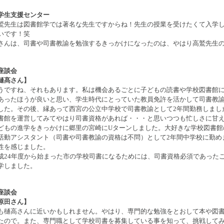
学生支援センター
鷲先生は図書館学では著名な先生ですからね！先生の授業を受けたくて入学
いです！笑
さんは、司書や司書教諭を勉強するきっかけになったのは、やはり高鷲先生
座談会
樋髙さん】
うですね、それもあります。私は機会あるごとに子どもの読書や学校図書館
あったほうが良いと思い、学生時代にとっていた教員免許を活かして司書教
した。その後、縁あって西宮の公立中学校で司書教諭として2年間勤務しまし
書館を運営してみてやはり司書資格があれば・・・と思いつつも忙しさに甘
どもの進学をきっかけに郷里の宮崎にUターンしました。大好きな学校図書館
活動アシスタント（司書や司書教諭の資格は不問）として2年間中学校に勤め
性を感じました。
成24年度から始まった市の学校司書になるためには、司書資格必須であった
学しました。
座談会
原田さん】
も樋高さんに近いかもしれません。やはり、専門的な勉強をとおして本や図
たので。また、専門職として学校司書を募集している事を知って、挑戦して